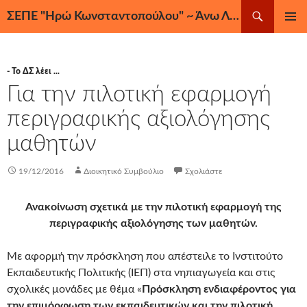
Μετάβαση
Αναζήτηση
ΣΕΠΕ "Ηρώ Κωνσταντοπούλου" ~ Άνω Λιόσια, Ζεφύρι, Φυλή
σε
ΚΎΡΙΟ
περιεχόμενο
ΜΕΝΟΎ
- Το ΔΣ λέει ...
Για την πιλοτική εφαρμογή
περιγραφικής αξιολόγησης
μαθητών
19/12/2016
Διοικητικό Συμβούλιο
Σχολιάστε
Ανακοίνωση σχετικά με την πιλοτική εφαρμογή της
περιγραφικής αξιολόγησης των μαθητών.
Με αφορμή την πρόσκληση που απέστειλε το Ινστιτούτο
Εκπαιδευτικής Πολιτικής (ΙΕΠ) στα νηπιαγωγεία και στις
σχολικές μονάδες με θέμα «
Πρόσκληση ενδιαφέροντος για
την επιμόρφωση των εκπαιδευτικών και την πιλοτική