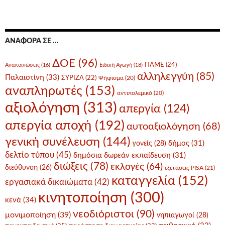
ΑΝΑΦΟΡΆ ΣΕ …
ΔΟΕ
(96)
ΠΑΜΕ
(24)
Ανακοινώσεις
(16)
Ειδική Αγωγή
(18)
αλληλεγγύη
(85)
Παλαιστίνη
(33)
ΣΥΡΙΖΑ
(22)
Ψήφισμα
(20)
αναπληρωτές
(153)
αντιπολεμικό
(20)
αξιολόγηση
(313)
απεργία
(124)
απεργία αποχή
(192)
αυτοαξιολόγηση
(68)
γενική συνέλευση
(144)
δήμος
(31)
γονείς
(28)
δελτίο τύπου
(45)
δημόσια δωρεάν εκπαίδευση
(31)
διώξεις
(78)
εκλογές
(64)
διεύθυνση
(26)
εξετάσεις PISA
(21)
καταγγελία
(152)
εργασιακά δικαιώματα
(42)
κινητοποίηση
(300)
κενά
(34)
νεοδιόριστοι
(90)
μονιμοποίηση
(39)
νηπιαγωγοί
(28)