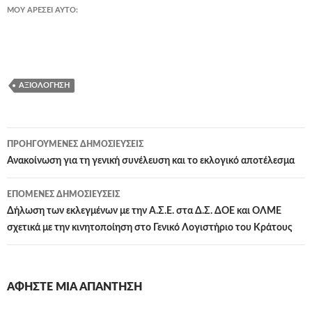
ΜΟΥ ΑΡΈΣΕΙ ΑΥΤΌ:
ΑΞΙΟΛΌΓΗΣΗ
Πλοήγηση
ΠΡΟΗΓΟΎΜΕΝΕΣ ΔΗΜΟΣΙΕΎΣΕΙΣ
άρθρων
Ανακοίνωση για τη γενική συνέλευση και το εκλογικό αποτέλεσμα
ΕΠΌΜΕΝΕΣ ΔΗΜΟΣΙΕΎΣΕΙΣ
Δήλωση των εκλεγμένων με την Α.Σ.Ε. στα Δ.Σ. ΔΟΕ και ΟΛΜΕ
σχετικά με την κινητοποίηση στο Γενικό Λογιστήριο του Κράτους
ΑΦΉΣΤΕ ΜΙΑ ΑΠΆΝΤΗΣΗ