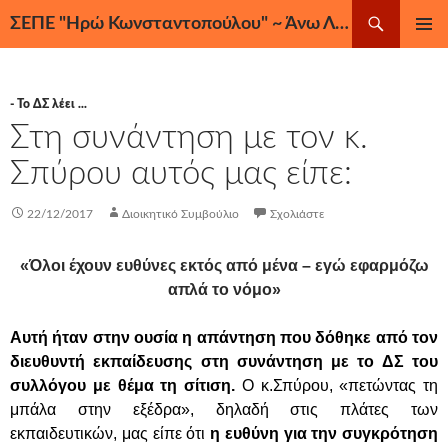
Μετάβαση
Αναζήτηση
ΣΕΠΕ "Ηρώ Κωνσταντοπούλου" ~ Άνω Λιόσια, Ζεφύρι, Φυλή
σε
ΚΎΡΙΟ
περιεχόμενο
ΜΕΝΟΎ
- Το ΔΣ λέει ...
Στη συνάντηση με τον κ.
Σπύρου αυτός μας είπε:
22/12/2017
Διοικητικό Συμβούλιο
Σχολιάστε
«Όλοι έχουν ευθύνες εκτός από μένα – εγώ εφαρμόζω
απλά το νόμο»
Αυτή ήταν στην ουσία η απάντηση που δόθηκε από τον
διευθυντή εκπαίδευσης στη συνάντηση με το ΔΣ του
συλλόγου με θέμα τη σίτιση.
Ο κ.Σπύρου, «πετώντας τη
μπάλα στην εξέδρα», δηλαδή στις πλάτες των
εκπαιδευτικών, μας είπε ότι
η ευθύνη για την συγκρότηση