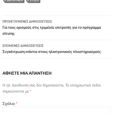
ΔΙΕΎΘΥΝΣΗ
ΣΊΤΙΣΗ
Πλοήγηση
ΠΡΟΗΓΟΎΜΕΝΕΣ ΔΗΜΟΣΙΕΎΣΕΙΣ
άρθρων
Για τους ορισμούς στις τριμελείς επιτροπές για το πρόγραμμα
σίτισης
ΕΠΌΜΕΝΕΣ ΔΗΜΟΣΙΕΎΣΕΙΣ
Συγκέντρωση ενάντια στους ηλεκτρονικούς πλειστηριασμούς
ΑΦΉΣΤΕ ΜΙΑ ΑΠΆΝΤΗΣΗ
Η ηλ. διεύθυνση σας δεν δημοσιεύεται.
Τα υποχρεωτικά πεδία
σημειώνονται με
*
Σχόλιο
*