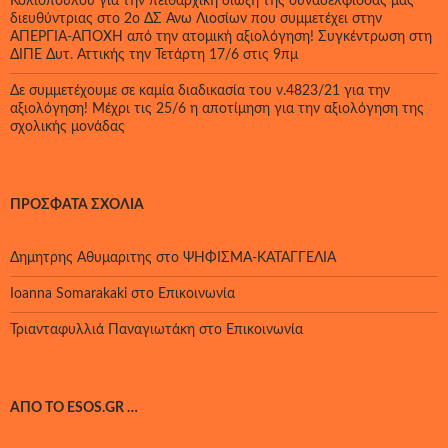
Κολιοπούλου για την πειθαρχική δίωξη της συναδέλφισσας μας
διευθύντριας στο 2ο ΔΣ Άνω Λιοσίων που συμμετέχει στην
ΑΠΕΡΓΙΑ-ΑΠΟΧΗ από την ατομική αξιολόγηση! Συγκέντρωση στη
ΔΙΠΕ Δυτ. Αττικής την Τετάρτη 17/6 στις 9πμ
Δε συμμετέχουμε σε καμία διαδικασία του ν.4823/21 για την
αξιολόγηση! Μέχρι τις 25/6 η αποτίμηση για την αξιολόγηση της
σχολικής μονάδας
ΠΡΌΣΦΑΤΑ ΣΧΌΛΙΑ
Δημητρης Αθυμαριτης
στο
ΨΗΦΙΣΜΑ-ΚΑΤΑΓΓΕΛΙΑ
Ioanna Somarakaki
στο
Επικοινωνία
Τριανταφυλλιά Παναγιωτάκη
στο
Επικοινωνία
ΑΠΌ ΤΟ ESOS.GR …