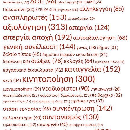
ΔΟΕ
(96)
ΠΑΜΕ
(24)
Ανακοινώσεις
(16)
Ειδική Αγωγή
(18)
αλληλεγγύη
(85)
Παλαιστίνη
(33)
ΣΥΡΙΖΑ
(22)
Ψήφισμα
(20)
αναπληρωτές
(153)
αντιπολεμικό
(20)
αξιολόγηση
(313)
απεργία
(124)
απεργία αποχή
(192)
αυτοαξιολόγηση
(68)
γενική συνέλευση
(144)
δήμος
(31)
γονείς
(28)
δελτίο τύπου
(45)
δημόσια δωρεάν εκπαίδευση
(31)
διώξεις
(78)
εκλογές
(64)
διεύθυνση
(26)
εξετάσεις PISA
(21)
καταγγελία
(152)
εργασιακά δικαιώματα
(42)
κινητοποίηση
(300)
κενά
(34)
νεοδιόριστοι
(90)
μονιμοποίηση
(39)
νηπιαγωγοί
(28)
πειθαρχικό
(32)
πανεκπαιδευτικό
(25)
παράσταση διαμαρτυρίας
(23)
πρόσφυγες
(37)
πρόγραμμα δράσης
(21)
προσοντολόγιο
(17)
συγκέντρωση
(142)
στάση εργασίας
(49)
συντονισμός
(130)
συλλαλητήριο
(40)
υπουργείο
(40)
τηλεκπαίδευση
(22)
υπουργείο παιδείας
(17)