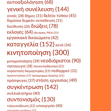
αυτοαξιολόγηση
(68)
γενική συνέλευση
(144)
δελτίο τύπου
(45)
δήμος
(31)
γονείς
(28)
δημόσια δωρεάν εκπαίδευση
(31)
διώξεις
(78)
διεύθυνση
(26)
εκλογές
(64)
εξετάσεις PISA
(21)
εργασιακά δικαιώματα
(42)
καταγγελία
(152)
κενά
(34)
κινητοποίηση
(300)
νεοδιόριστοι
(90)
μονιμοποίηση
(39)
νηπιαγωγοί
(28)
πανεκπαιδευτικό
(25)
πειθαρχικό
(32)
παράσταση διαμαρτυρίας
(23)
πρόγραμμα δράσης
(21)
προσοντολόγιο
(17)
στάση εργασίας
(49)
πρόσφυγες
(37)
συγκέντρωση
(142)
συλλαλητήριο
(40)
συντονισμός
(130)
υπουργείο
(40)
τηλεκπαίδευση
(22)
υπουργείο παιδείας
(17)