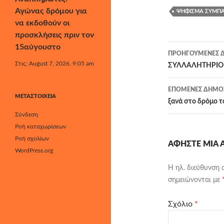
Αγώνας δρόμου για
ΨΉΦΙΣΜΑ ΣΥΜΠ
να εκδοθούν οι
προσκλήσεις πριν τον
15αύγουστο
Πλοήγησ
ΠΡΟΗΓΟΎΜΕΝΕΣ Δ
Στις: August 7, 2026, 9:05 am
άρθρων
ΣΥΛΛΑΛΗΤΗΡΙΟ Κυ
ΕΠΌΜΕΝΕΣ ΔΗΜΟΣ
ΜΕΤΑΣΤΟΙΧΕΊΑ
ξανά στο δρόμο 
Σύνδεση
Ροή καταχωρίσεων
Ροή σχολίων
ΑΦΉΣΤΕ ΜΙΑ
WordPress.org
Η ηλ. διεύθυνση 
σημειώνονται με
Σχόλιο
*