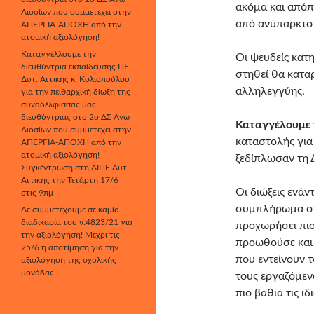
ακόμα και απόπ
Λιοσίων που συμμετέχει στην
από ανύπαρκτο 
ΑΠΕΡΓΙΑ-ΑΠΟΧΗ από την
ατομική αξιολόγηση!
Καταγγέλλουμε την
Οι ψευδείς κατη
διευθύντρια εκπαίδευσης ΠΕ
στηθεί θα καταρ
Δυτ. Αττικής κ. Κολιοπούλου
αλληλεγγύης.
για την πειθαρχική δίωξη της
συναδέλφισσας μας
διευθύντριας στο 2ο ΔΣ Άνω
Καταγγέλουμε 
Λιοσίων που συμμετέχει στην
καταστολής για
ΑΠΕΡΓΙΑ-ΑΠΟΧΗ από την
ατομική αξιολόγηση!
ξεδίπλωσαν τη 
Συγκέντρωση στη ΔΙΠΕ Δυτ.
Αττικής την Τετάρτη 17/6
Οι διώξεις ενάν
στις 9πμ
συμπλήρωμα στα
Δε συμμετέχουμε σε καμία
διαδικασία του ν.4823/21 για
προχωρήσει πιο
την αξιολόγηση! Μέχρι τις
προωθούσε και 
25/6 η αποτίμηση για την
που εντείνουν 
αξιολόγηση της σχολικής
μονάδας
τους εργαζόμεν
πιο βαθιά τις ιδ