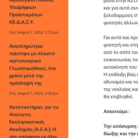
Αξιολογικοί Πίνακες
μέσα στην ΑΣΟΕ
Υποψήφιων
και για αυτό συ
Προϊσταμένων
ξυλοδαρμούς σ
ΚΕ.Δ.Α.Σ.Υ.
φοιτητές άλλων
Στις: August 7, 2026, 2:52 pm
Για αυτό και π
φοιτητή και στ
Αναπληρώτρια
από το σπίτι τ
πιάστηκε με πλαστό
επικοινωνίας το
πιστοποιητικό
αυτοκίνητό του
Γλωσσομάθειας, ένα
Η επίδειξη βίας
χρόνο μετά την
αδυναμία και τ
πρόσληψή της
της νεολαίας κα
Στις: August 7, 2026, 2:30 pm
θα επιβληθεί.
Κατατακτήριες για τις
Απαιτούμε :
Ανώτατες
Εκκλησιαστικές
Την απόσυρση 
Ακαδημίες (Α.Ε.Α.): Η
δίωξης και τη
νέα απόφαση με όλες