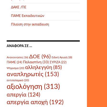
ΔΑΚΕ /ΠΕ
ΠΑΜΕ Εκπαιδευτικών
Πλεύση στην εκπαίδευση
ΑΝΑΦΟΡΆ ΣΕ …
ΔΟΕ
(96)
Ανακοινώσεις
(16)
Ειδική Αγωγή
(18)
Παλαιστίνη
(33)
ΠΑΜΕ
(24)
ΣΥΡΙΖΑ
(22)
αλληλεγγύη
(85)
Ψήφισμα
(20)
αναπληρωτές
(153)
αντιπολεμικό
(20)
αξιολόγηση
(313)
απεργία
(124)
απεργία αποχή
(192)