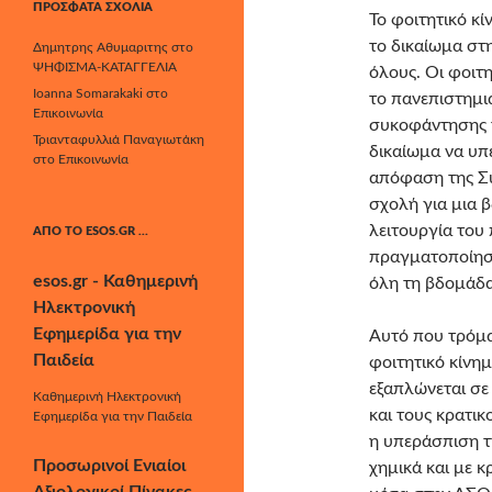
ΠΡΌΣΦΑΤΑ ΣΧΌΛΙΑ
Το φοιτητικό κί
το δικαίωμα στ
Δημητρης Αθυμαριτης
στο
ΨΗΦΙΣΜΑ-ΚΑΤΑΓΓΕΛΙΑ
όλους. Οι φοιτ
Ioanna Somarakaki
στο
το πανεπιστημι
Επικοινωνία
συκοφάντησης τ
Τριανταφυλλιά Παναγιωτάκη
δικαίωμα να υπ
στο
Επικοινωνία
απόφαση της Σ
σχολή για μια 
λειτουργία του
ΑΠΌ ΤΟ ESOS.GR …
πραγματοποίηση
esos.gr - Καθημερινή
όλη τη βδομάδα 
Ηλεκτρονική
Εφημερίδα για την
Αυτό που τρόμα
Παιδεία
φοιτητικό κίνη
εξαπλώνεται σε
Καθημερινή Ηλεκτρονική
και τους κρατι
Εφημερίδα για την Παιδεία
η υπεράσπιση τ
Προσωρινοί Ενιαίοι
χημικά και με 