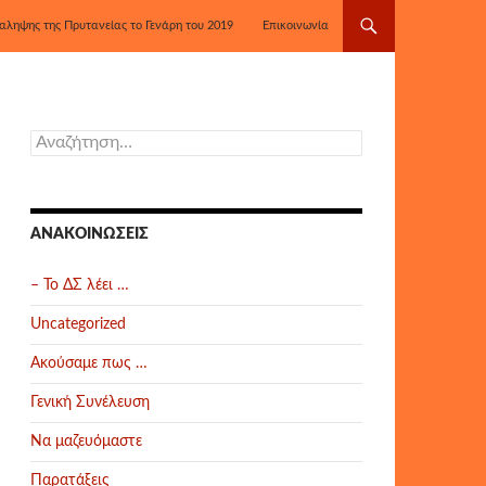
αληψης της Πρυτανείας το Γενάρη του 2019
Επικοινωνία
Αναζήτηση
για:
ΑΝΑΚΟΙΝΏΣΕΙΣ
– Το ΔΣ λέει …
Uncategorized
Ακούσαμε πως …
Γενική Συνέλευση
Να μαζευόμαστε
Παρατάξεις