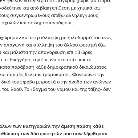
Ε ήθελαν να εξελιχτεί σε πογκρόμ χωρίς μάρτυρες
νοδεύτηκε και από βίαιη επίθεση με χημικά και
τους συγκεντρωμένους απέξω αλληλέγγυους
 σχολών και σε δημοσιογράφους.
ροχώρησαν και στη σύλληψη με ξυλοδαρμό του ενός
ην απαγωγή και σύλληψη του άλλου φοιτητή έξω
ου και μάλιστα την απαγόρευση επί 13 ώρες
υ με δικηγόρο, την έρευνα στο σπίτι και το
 κατά παράβαση κάθε δημοκρατικού δικαιώματος.
 και πυγμής δεν μας τρομοκρατεί. Φανερώνει την
ο δικό τους φόβο μπροστά στην άνοδο των αγώνων
ι του λαού. Το «δόγμα του νόμου και της τάξης» δεν
όλων των κατηγοριών, την άμεση παύση κάθε
ν αθώωση των δύο φοιτητών που συνελήφθησαν