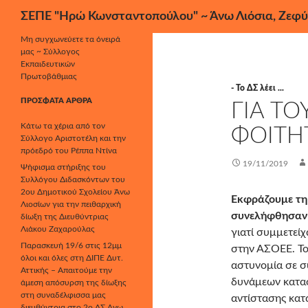
Αναζήτηση
ΣΕΠΕ "Ηρώ Κωνσταντοπούλου" ~ Άνω Λιόσια, Ζεφύ
Μετάβαση
Μη συγχωνεύετε τα όνειρά
μας ~ Σύλλογος
σε
Εκπαιδευτικών
περιεχόμενο
Πρωτοβάθμιας
- Το ΔΣ λέει ...
ΠΡΌΣΦΑΤΑ ΆΡΘΡΑ
ΓΙΑ Τ
Κάτω τα χέρια από τον
ΦΟΙΤΗ
Σύλλογο Αριστοτέλη και την
πρόεδρό του Ρέππα Ντίνα
19/11/2019
Ψήφισμα στήριξης του
Συλλόγου Διδασκόντων του
2ου Δημοτικού Σχολείου Άνω
Εκφράζουμε τη
Λιοσίων για την πειθαρχική
συνελήφθησαν 
δίωξη της Διευθύντριας
Λιάκου Ζαχαρούλας
γιατί συμμετεί
Παρασκευή 19/6 στις 12μμ
στην ΑΣΟΕΕ. Το
όλοι και όλες στη ΔΙΠΕ Δυτ.
αστυνομία σε συ
Αττικής – Απαιτούμε την
δυνάμεων κατασ
άμεση απόσυρση της δίωξης
στη συναδέλφισσα μας
αντίστασης κατά
διευθύντρια στο 2ο ΔΣ Άνω