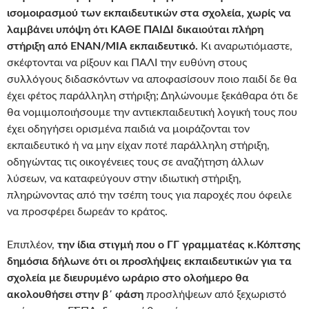
ισομοιρασμού των εκπαιδευτικών στα σχολεία, χωρίς να
λαμβάνει υπόψη ότι ΚΑΘΕ ΠΑΙΔΙ δικαιούται πλήρη
στήριξη από ΕΝΑΝ/ΜΙΑ εκπαιδευτικό.
Κι αναρωτιόμαστε,
σκέφτονται να ρίξουν και ΠΑΛΙ την ευθύνη στους
συλλόγους διδασκόντων να αποφασίσουν ποιο παιδί δε θα
έχει φέτος παράλληλη στήριξη; Δηλώνουμε ξεκάθαρα ότι δε
θα νομιμοποιήσουμε την αντιεκπαιδευτική λογική τους που
έχει οδηγήσει ορισμένα παιδιά να μοιράζονται τον
εκπαιδευτικό ή να μην είχαν ποτέ παράλληλη στήριξη,
οδηγώντας τις οικογένειες τους σε αναζήτηση άλλων
λύσεων, να καταφεύγουν στην ιδιωτική στήριξη,
πληρώνοντας από την τσέπη τους για παροχές που όφειλε
να προσφέρει δωρεάν το κράτος.
Επιπλέον,
την ίδια στιγμή που ο ΓΓ γραμματέας κ.Κόπτσης
δημόσια δήλωνε ότι οι προσλήψεις εκπαιδευτικών για τα
σχολεία με διευρυμένο ωράριο στο ολοήμερο θα
ακολουθήσει στην β΄ φάση
προσλήψεων από ξεχωριστό