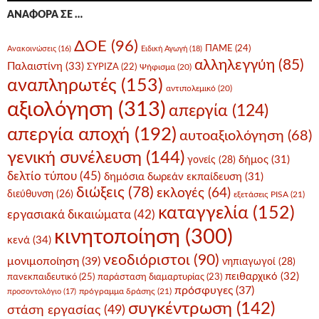
ΑΝΑΦΟΡΆ ΣΕ …
ΔΟΕ
(96)
ΠΑΜΕ
(24)
Ανακοινώσεις
(16)
Ειδική Αγωγή
(18)
αλληλεγγύη
(85)
Παλαιστίνη
(33)
ΣΥΡΙΖΑ
(22)
Ψήφισμα
(20)
αναπληρωτές
(153)
αντιπολεμικό
(20)
αξιολόγηση
(313)
απεργία
(124)
απεργία αποχή
(192)
αυτοαξιολόγηση
(68)
γενική συνέλευση
(144)
δήμος
(31)
γονείς
(28)
δελτίο τύπου
(45)
δημόσια δωρεάν εκπαίδευση
(31)
διώξεις
(78)
εκλογές
(64)
διεύθυνση
(26)
εξετάσεις PISA
(21)
καταγγελία
(152)
εργασιακά δικαιώματα
(42)
κινητοποίηση
(300)
κενά
(34)
νεοδιόριστοι
(90)
μονιμοποίηση
(39)
νηπιαγωγοί
(28)
πειθαρχικό
(32)
πανεκπαιδευτικό
(25)
παράσταση διαμαρτυρίας
(23)
πρόσφυγες
(37)
πρόγραμμα δράσης
(21)
προσοντολόγιο
(17)
συγκέντρωση
(142)
στάση εργασίας
(49)