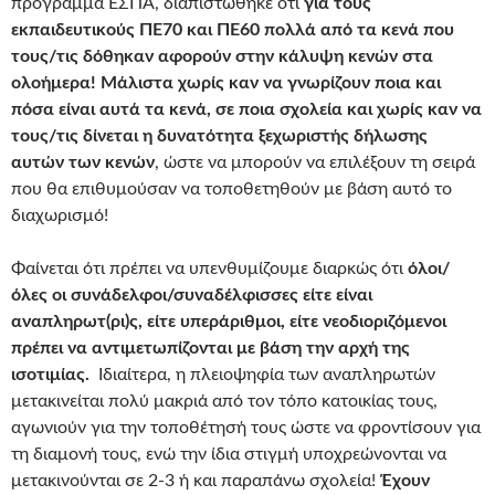
πρόγραμμα ΕΣΠΑ, διαπιστώθηκε ότι
για τους
εκπαιδευτικούς ΠΕ70 και ΠΕ60 πολλά από τα κενά που
τους/τις δόθηκαν αφορούν στην κάλυψη κενών στα
ολοήμερα! Μάλιστα χωρίς καν να γνωρίζουν ποια και
πόσα είναι αυτά τα κενά, σε ποια σχολεία και χωρίς καν να
τους/τις δίνεται η δυνατότητα ξεχωριστής δήλωσης
αυτών των κενών
, ώστε να μπορούν να επιλέξουν τη σειρά
που θα επιθυμούσαν να τοποθετηθούν με βάση αυτό το
διαχωρισμό!
Φαίνεται ότι πρέπει να υπενθυμίζουμε διαρκώς ότι
όλοι/
όλες οι συνάδελφοι/συναδέλφισσες είτε είναι
αναπληρωτ(ρι)ς, είτε υπεράριθμοι, είτε νεοδιοριζόμενοι
πρέπει να αντιμετωπίζονται με βάση την αρχή της
ισοτιμίας.
Ιδιαίτερα, η πλειοψηφία των αναπληρωτών
μετακινείται πολύ μακριά από τον τόπο κατοικίας τους,
αγωνιούν για την τοποθέτησή τους ώστε να φροντίσουν για
τη διαμονή τους, ενώ την ίδια στιγμή υποχρεώνονται να
μετακινούνται σε 2-3 ή και παραπάνω σχολεία!
Έχουν