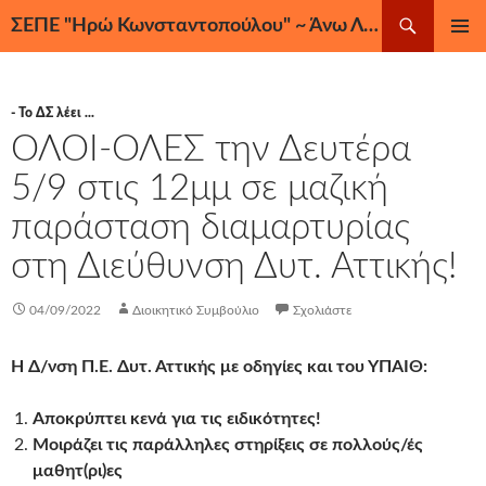
Μετάβαση
Αναζήτηση
ΣΕΠΕ "Ηρώ Κωνσταντοπούλου" ~ Άνω Λιόσια, Ζεφύρι, Φυλή
σε
ΚΎΡΙΟ
περιεχόμενο
ΜΕΝΟΎ
- Το ΔΣ λέει ...
ΟΛΟΙ-ΟΛΕΣ την Δευτέρα
5/9 στις 12μμ σε μαζική
παράσταση διαμαρτυρίας
στη Διεύθυνση Δυτ. Αττικής!
04/09/2022
Διοικητικό Συμβούλιο
Σχολιάστε
Η Δ/νση Π.Ε. Δυτ. Αττικής με οδηγίες και του ΥΠΑΙΘ:
Αποκρύπτει κενά για τις ειδικότητες!
Μοιράζει τις παράλληλες στηρίξεις σε πολλούς/ές
μαθητ(ρι)ες