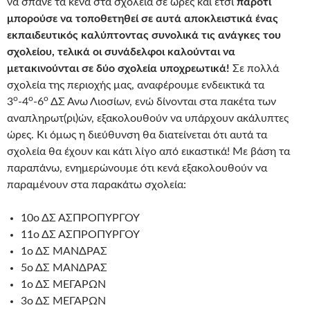
να σπάνε τα κενά στα σχολεία σε ώρες και έτσι
παρότι
μπορούσε να τοποθετηθεί σε αυτά αποκλειστικά ένας
εκπαιδευτικός καλύπτοντας συνολικά τις ανάγκες του
σχολείου, τελικά οι συνάδελφοι καλούνται να
μετακινούνται σε δύο σχολεία υποχρεωτικά!
Σε πολλά
σχολεία της περιοχής μας, αναφέρουμε ενδεικτικά τα
ο
ο
ο
3
-4
-6
ΔΣ Άνω Λιοσίων, ενώ δίνονται στα πακέτα των
αναπληρωτ(ρι)ών, εξακολουθούν να υπάρχουν ακάλυπτες
ώρες. Κι όμως η διεύθυνση θα διατείνεται ότι αυτά τα
σχολεία θα έχουν και κάτι λίγο από εικαστικά! Με βάση τα
παραπάνω, ενημερώνουμε ότι κενά εξακολουθούν να
παραμένουν στα παρακάτω σχολεία:
10ο ΔΣ ΑΣΠΡΟΠΥΡΓΟΥ
11ο ΔΣ ΑΣΠΡΟΠΥΡΓΟΥ
1ο ΔΣ ΜΑΝΔΡΑΣ
5ο ΔΣ ΜΑΝΔΡΑΣ
1ο ΔΣ ΜΕΓΑΡΩΝ
3ο ΔΣ ΜΕΓΑΡΩΝ