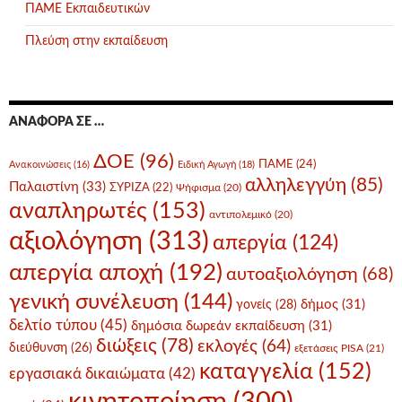
ΠΑΜΕ Εκπαιδευτικών
Πλεύση στην εκπαίδευση
ΑΝΑΦΟΡΆ ΣΕ …
ΔΟΕ
(96)
ΠΑΜΕ
(24)
Ανακοινώσεις
(16)
Ειδική Αγωγή
(18)
αλληλεγγύη
(85)
Παλαιστίνη
(33)
ΣΥΡΙΖΑ
(22)
Ψήφισμα
(20)
αναπληρωτές
(153)
αντιπολεμικό
(20)
αξιολόγηση
(313)
απεργία
(124)
απεργία αποχή
(192)
αυτοαξιολόγηση
(68)
γενική συνέλευση
(144)
δήμος
(31)
γονείς
(28)
δελτίο τύπου
(45)
δημόσια δωρεάν εκπαίδευση
(31)
διώξεις
(78)
εκλογές
(64)
διεύθυνση
(26)
εξετάσεις PISA
(21)
καταγγελία
(152)
εργασιακά δικαιώματα
(42)