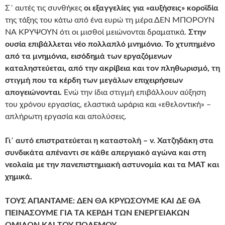
Σ΄ αυτές τις συνθήκες
οι εξαγγελίες για «αυξήσεις» κοροϊδία
της τάξης του κάτω από ένα ευρώ τη μέρα ΔΕΝ ΜΠΟΡΟΥΝ
ΝΑ ΚΡΥΨΟΥΝ ότι οι μισθοί μειώνονται δραματικά.
Στην
ουσία επιβάλλεται νέο πολλαπλό μνημόνιο. Το χτυπημένο
από τα μνημόνια, εισόδημά των εργαζόμενων
καταληστεύεται, από την ακρίβεια και τον πληθωρισμό, τη
στιγμή που τα κέρδη των μεγάλων επιχειρήσεων
απογειώνονται.
Ενώ την ίδια στιγμή επιβάλλουν αύξηση
του χρόνου εργασίας, ελαστικά ωράρια και «εθελοντική» –
απλήρωτη εργασία και απολύσεις.
Γι΄ αυτό επιστρατεύεται η καταστολή – ν. Χατζηδάκη στα
συνδικάτα απέναντι σε κάθε απεργιακό αγώνα και στη
νεολαία με την πανεπιστημιακή αστυνομία και τα ΜΑΤ και
χημικά.
ΤΟΥΣ ΑΠΑΝΤΑΜΕ: ΔΕΝ ΘΑ ΚΡΥΩΣΟΥΜΕ ΚΑΙ ΔΕ ΘΑ
ΠΕΙΝΑΣΟΥΜΕ ΓΙΑ ΤΑ ΚΕΡΔΗ ΤΩΝ ΕΝΕΡΓΕΙΑΚΩΝ