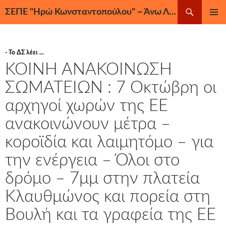
Μετάβαση
Αναζήτηση
ΣΕΠΕ "Ηρώ Κωνσταντοπούλου" ~ Άνω Λιόσια, Ζεφύρι, Φυλή
σε
ΚΎΡΙΟ
περιεχόμενο
ΜΕΝΟΎ
- Το ΔΣ λέει ...
ΚΟΙΝΗ ΑΝΑΚΟΙΝΩΣΗ
ΣΩΜΑΤΕΙΩΝ : 7 Οκτώβρη οι
αρχηγοί χωρών της ΕΕ
ανακοινώνουν μέτρα –
κοροϊδία και λαιμητόμο – για
την ενέργεια – Όλοι στο
δρόμο – 7μμ στην πλατεία
Κλαυθμώνος και πορεία στη
Βουλή και τα γραφεία της ΕΕ