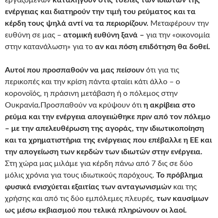
εργαζόμενων
καταλήγουν στις τσέπες των ιδιωτών της
ενέργειας και διατηρούν την τιμή του ρεύματος και τα
κέρδη τους ψηλά αντί να τα περιορίζουν.
Μεταφέρουν την
ευθύνη σε μας –
ατομική ευθύνη ξανά –
για την «οικονομία
στην κατανάλωση» για το
αν και πόση επιδότηση θα δοθεί.
Αυτοί που προσπαθούν να μας πείσουν
ότι για τις
περικοπές και την κρίση πάντα φταίει κάτι άλλο – ο
κορονοϊός, η πράσινη μετάβαση ή ο πόλεμος στην
Ουκρανία.Προσπαθούν να κρύψουν ότι
η ακρίβεια στο
ρεύμα και την ενέργεια απογειώθηκε πριν από τον πόλεμο
– με την απελευθέρωση της αγοράς, την ιδιωτικοποίηση
και τα χρηματιστήρια της ενέργειας που επέβαλλε η ΕΕ και
την απογείωση των κερδών των ιδιωτών στην ενέργεια.
Στη χώρα μας μιλάμε για κέρδη πάνω από 7 δις σε δύο
μόλις χρόνια για τους ιδιωτικούς παρόχους.
Το πρόβλημα
φυσικά ενισχύεται εξαιτίας των ανταγωνισμών
και της
χρήσης και από τις δύο εμπόλεμες πλευρές,
των καυσίμων
ως μέσω εκβιασμού που τελικά πληρώνουν οι λαοί.