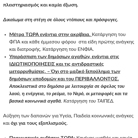
πλειστηριασμός και καμία έξωση.
Δικαίωμα στη στέγη σε όλους ντόπιους και πρόσφυγες.
Μέτρα ΤΩΡΑ ενάντια στην ακρίβεια.
Κατάργηση του
ΦΠΑ και κάθε έμμεσου φόρου στα είδη πρώτης ανάγκης
και διατροφής. Κατάργηση του ΕΝΦΙΑ.
Υπεράσπιση των δημόσιων αγαθών, ενάντια στις
ΙΔΙΩΤΙΚΟΠΟΙΗΣΕΙΣ και τις αντιδραστικές
μεταρρυθμίσεις. – Όχι στο μαζικό ξεπούλημα των
δημόσιων υποδομών και του ΠΕΡΙΒΑΛΛΟΝΤΟΣ.
Αποκλειστικά στο δημόσιο με λειτουργία σε όφελος του
λαού, η ενέργεια, το ρεύμα, το Νερό, οι μεταφορές και τα
βασικά κοινωνικά αγαθά
. Κατάργηση του ΤΑΙΠΕΔ.
Αύξηση των δαπανών για Υγεία, Παιδεία κοινωνικές ανάγκες
και
όχι για τους εξοπλισμούς
.