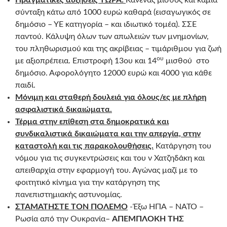
Πραγματικές αυξήσεις ΤΩΡΑ:
Κανένας μισθός και καμία
σύνταξη κάτω από 1000 ευρώ καθαρά (εισαγωγικός σε
δημόσιο – ΥΕ κατηγορία – και ιδιωτικό τομέα). ΣΣΕ
παντού. Κάλυψη όλων των απωλειών των μνημονίων,
του πληθωρισμού και της ακρίβειας – τιμάριθμου για ζωή
ου
με αξιοπρέπεια. Επιστροφή 13ου και 14
μισθού στο
δημόσιο. Αφορολόγητο 12000 ευρώ και 4000 για κάθε
παιδί.
Μόνιμη και σταθερή δουλειά για όλους/ες με πλήρη
ασφαλιστικά δικαιώματα.
Τέρμα στην επίθεση στα δημοκρατικά και
συνδικαλιστικά δικαιώματα και την απεργία, στην
καταστολή και τις παρακολουθήσεις.
Κατάργηση του
νόμου για τις συγκεντρώσεις και του ν Χατζηδάκη και
απειθαρχία στην εφαρμογή του. Αγώνας μαζί με το
φοιτητικό κίνημα για την κατάργηση της
πανεπιστημιακής αστυνομίας.
ΣΤΑΜΑΤΗΣΤΕ ΤΟΝ ΠΟΛΕΜΟ
-Έξω ΗΠΑ – ΝΑΤΟ –
Ρωσία από την Ουκρανία–
ΑΠΕΜΠΛΟΚΗ ΤΗΣ