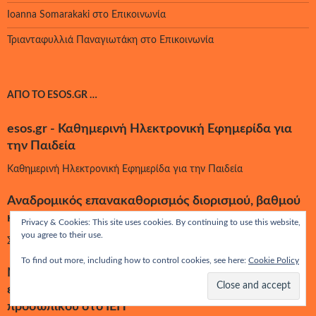
Ioanna Somarakaki
στο
Επικοινωνία
Τριανταφυλλιά Παναγιωτάκη
στο
Επικοινωνία
ΑΠΌ ΤΟ ESOS.GR …
esos.gr - Καθημερινή Ηλεκτρονική Εφημερίδα για
την Παιδεία
Καθημερινή Ηλεκτρονική Εφημερίδα για την Παιδεία
Αναδρομικός επανακαθορισμός διορισμού, βαθμού
και μισθού μετά από δικαστική απόφαση
Privacy & Cookies: This site uses cookies. By continuing to use this website,
you agree to their use.
Στις: August 9, 2026, 9:03 am
To find out more, including how to control cookies, see here:
Cookie Policy
Νέες αποσπάσεις τετραετούς διάρκειας
εκπαιδευτικών σε θέσεις επιστημονικού
προσωπικού στο ΙΕΠ