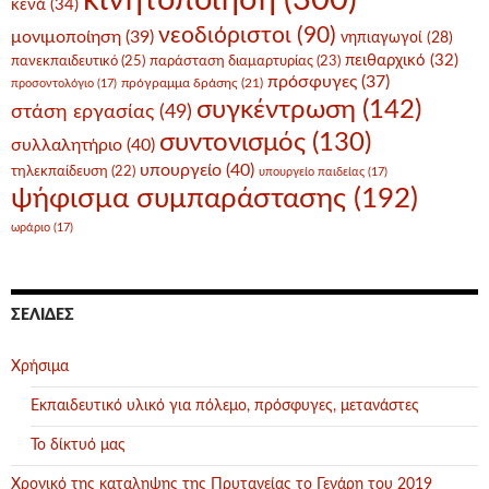
κινητοποίηση
(300)
κενά
(34)
νεοδιόριστοι
(90)
μονιμοποίηση
(39)
νηπιαγωγοί
(28)
πειθαρχικό
(32)
πανεκπαιδευτικό
(25)
παράσταση διαμαρτυρίας
(23)
πρόσφυγες
(37)
πρόγραμμα δράσης
(21)
προσοντολόγιο
(17)
συγκέντρωση
(142)
στάση εργασίας
(49)
συντονισμός
(130)
συλλαλητήριο
(40)
υπουργείο
(40)
τηλεκπαίδευση
(22)
υπουργείο παιδείας
(17)
ψήφισμα συμπαράστασης
(192)
ωράριο
(17)
ΣΕΛΊΔΕΣ
Χρήσιμα
Εκπαιδευτικό υλικό για πόλεμο, πρόσφυγες, μετανάστες
Το δίκτυό μας
Χρονικό της καταληψης της Πρυτανείας το Γενάρη του 2019