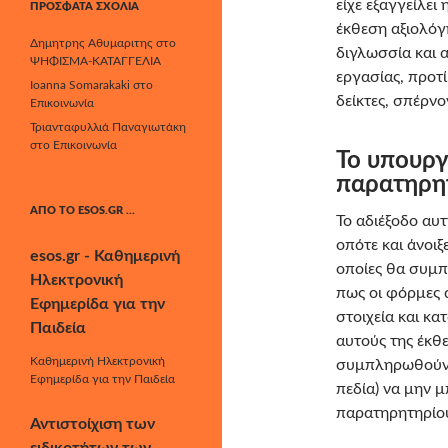
είχε εξαγγείλε
ΠΡΌΣΦΑΤΑ ΣΧΌΛΙΑ
έκθεση αξιολόγ
Δημητρης Αθυμαριτης
στο
διγλωσσία και 
ΨΗΦΙΣΜΑ-ΚΑΤΑΓΓΕΛΙΑ
εργασίας, προτ
Ioanna Somarakaki
στο
δείκτες, σπέρν
Επικοινωνία
Τριανταφυλλιά Παναγιωτάκη
στο
Επικοινωνία
To υπουργε
παρατηρητ
ΑΠΌ ΤΟ ESOS.GR …
Το αδιέξοδο αυ
οπότε και άνοιξ
esos.gr - Καθημερινή
οποίες θα συμπ
Ηλεκτρονική
πως οι φόρμες 
Εφημερίδα για την
στοιχεία και κ
Παιδεία
αυτούς της έκθ
Καθημερινή Ηλεκτρονική
συμπληρωθούν 
Εφημερίδα για την Παιδεία
πεδία) να μην 
παρατηρητηρίου
Αντιστοίχιση των