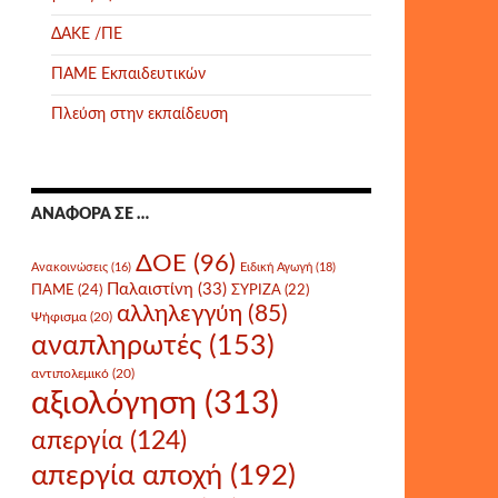
ΔΑΚΕ /ΠΕ
ΠΑΜΕ Εκπαιδευτικών
Πλεύση στην εκπαίδευση
ΑΝΑΦΟΡΆ ΣΕ …
ΔΟΕ
(96)
Ανακοινώσεις
(16)
Ειδική Αγωγή
(18)
Παλαιστίνη
(33)
ΠΑΜΕ
(24)
ΣΥΡΙΖΑ
(22)
αλληλεγγύη
(85)
Ψήφισμα
(20)
αναπληρωτές
(153)
αντιπολεμικό
(20)
αξιολόγηση
(313)
απεργία
(124)
απεργία αποχή
(192)