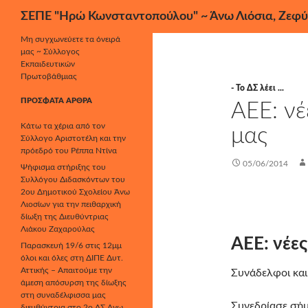
Αναζήτηση
ΣΕΠΕ "Ηρώ Κωνσταντοπούλου" ~ Άνω Λιόσια, Ζεφύ
Μετάβαση
Μη συγχωνεύετε τα όνειρά
μας ~ Σύλλογος
σε
Εκπαιδευτικών
περιεχόμενο
Πρωτοβάθμιας
- Το ΔΣ λέει ...
ΠΡΌΣΦΑΤΑ ΆΡΘΡΑ
ΑΕΕ: νέ
Κάτω τα χέρια από τον
μας
Σύλλογο Αριστοτέλη και την
πρόεδρό του Ρέππα Ντίνα
05/06/2014
Ψήφισμα στήριξης του
Συλλόγου Διδασκόντων του
2ου Δημοτικού Σχολείου Άνω
Λιοσίων για την πειθαρχική
δίωξη της Διευθύντριας
Λιάκου Ζαχαρούλας
ΑΕΕ: νέες
Παρασκευή 19/6 στις 12μμ
όλοι και όλες στη ΔΙΠΕ Δυτ.
Αττικής – Απαιτούμε την
Συνάδελφοι και
άμεση απόσυρση της δίωξης
στη συναδέλφισσα μας
Συνεδρίασε σήμ
διευθύντρια στο 2ο ΔΣ Άνω