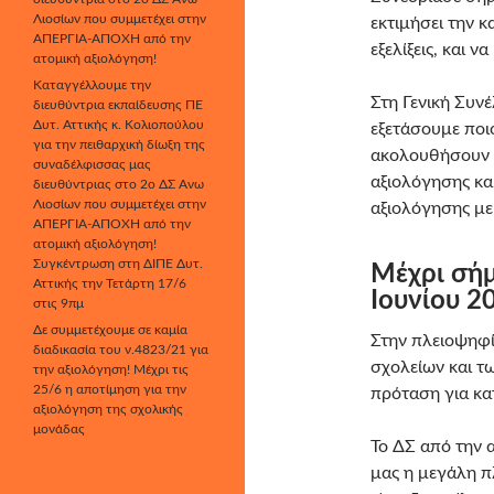
Λιοσίων που συμμετέχει στην
εκτιμήσει την 
ΑΠΕΡΓΙΑ-ΑΠΟΧΗ από την
εξελίξεις, και 
ατομική αξιολόγηση!
Καταγγέλλουμε την
Στη Γενική Συν
διευθύντρια εκπαίδευσης ΠΕ
Δυτ. Αττικής κ. Κολιοπούλου
εξετάσουμε ποι
για την πειθαρχική δίωξη της
ακολουθήσουν τ
συναδέλφισσας μας
αξιολόγησης κα
διευθύντριας στο 2ο ΔΣ Άνω
Λιοσίων που συμμετέχει στην
αξιολόγησης με
ΑΠΕΡΓΙΑ-ΑΠΟΧΗ από την
ατομική αξιολόγηση!
Συγκέντρωση στη ΔΙΠΕ Δυτ.
Μέχρι σήμ
Αττικής την Τετάρτη 17/6
Ιουνίου 20
στις 9πμ
Δε συμμετέχουμε σε καμία
Στην πλειοψηφ
διαδικασία του ν.4823/21 για
σχολείων και τ
την αξιολόγηση! Μέχρι τις
25/6 η αποτίμηση για την
πρόταση για κα
αξιολόγηση της σχολικής
μονάδας
To ΔΣ από την 
μας η μεγάλη π