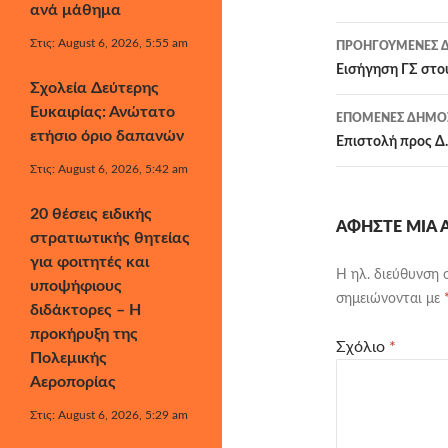
ανά μάθημα
Πλοήγησ
Στις: August 6, 2026, 5:55 am
ΠΡΟΗΓΟΎΜΕΝΕΣ Δ
άρθρων
Εισήγηση ΓΣ στο
Σχολεία Δεύτερης
Ευκαιρίας: Ανώτατο
ΕΠΌΜΕΝΕΣ ΔΗΜΟΣ
ετήσιο όριο δαπανών
Επιστολή προς Δ.
Στις: August 6, 2026, 5:42 am
20 θέσεις ειδικής
ΑΦΉΣΤΕ ΜΙΑ
στρατιωτικής θητείας
για φοιτητές και
Η ηλ. διεύθυνση 
υποψήφιους
σημειώνονται με
διδάκτορες – Η
προκήρυξη της
Σχόλιο
*
Πολεμικής
Αεροπορίας
Στις: August 6, 2026, 5:29 am