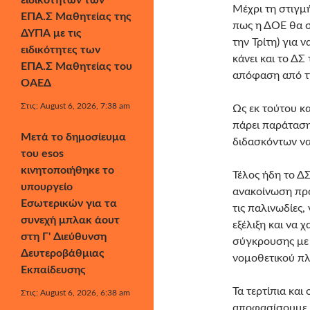
ειδικοτήτων των
Μέχρι τη στιγμ
ΕΠΑ.Σ Μαθητείας της
πως η ΔΟΕ θα σ
ΔΥΠΑ με τις
την Τρίτη) για 
ειδικότητες των
κάνει και το ΔΣ
ΕΠΑ.Σ Μαθητείας του
απόφαση από τ
ΟΑΕΔ
Στις: August 6, 2026, 7:38 am
Ως εκ τούτου κα
πάρει παράταση
Μετά το δημοσίευμα
διδασκόντων να
του esos
κινητοποιήθηκε το
Τέλος ήδη το Δ
υπουργείο
ανακοίνωση προ
Εσωτερικών για τα
τις παλινωδίες,
συνεχή μπλακ άουτ
εξέλιξη και να 
στη Γ' Διεύθυνση
σύγκρουσης με 
Δευτεροβάθμιας
νομοθετικού πλ
Εκπαίδευσης
Τα τερτίπια και
Στις: August 6, 2026, 6:38 am
αποφασίσουμε 