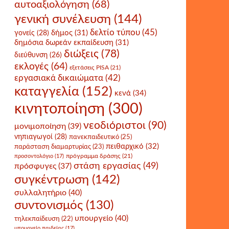
αυτοαξιολόγηση
(68)
γενική συνέλευση
(144)
δελτίο τύπου
(45)
δήμος
(31)
γονείς
(28)
δημόσια δωρεάν εκπαίδευση
(31)
διώξεις
(78)
διεύθυνση
(26)
εκλογές
(64)
εξετάσεις PISA
(21)
εργασιακά δικαιώματα
(42)
καταγγελία
(152)
κενά
(34)
κινητοποίηση
(300)
νεοδιόριστοι
(90)
μονιμοποίηση
(39)
νηπιαγωγοί
(28)
πανεκπαιδευτικό
(25)
πειθαρχικό
(32)
παράσταση διαμαρτυρίας
(23)
πρόγραμμα δράσης
(21)
προσοντολόγιο
(17)
στάση εργασίας
(49)
πρόσφυγες
(37)
συγκέντρωση
(142)
συλλαλητήριο
(40)
συντονισμός
(130)
υπουργείο
(40)
τηλεκπαίδευση
(22)
υπουργείο παιδείας
(17)