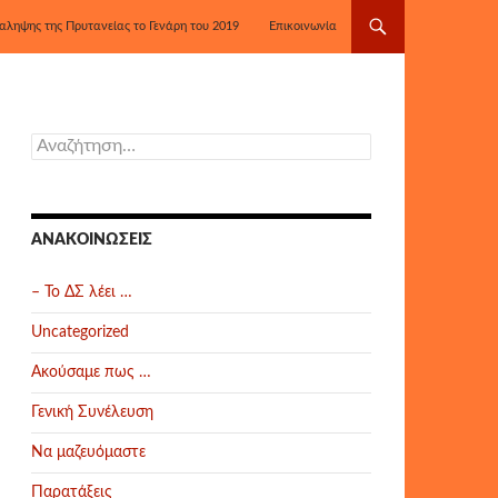
αληψης της Πρυτανείας το Γενάρη του 2019
Επικοινωνία
Αναζήτηση
για:
ΑΝΑΚΟΙΝΏΣΕΙΣ
– Το ΔΣ λέει …
Uncategorized
Ακούσαμε πως …
Γενική Συνέλευση
Να μαζευόμαστε
Παρατάξεις