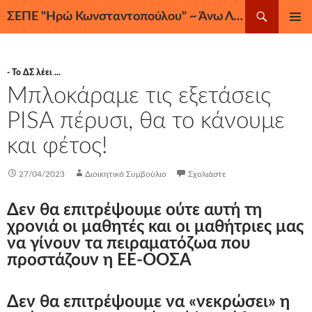
Μετάβαση
Αναζήτηση
ΣΕΠΕ "Ηρώ Κωνσταντοπούλου" ~ Άνω Λιόσια, Ζεφύρι, Φυλή
σε
ΚΎΡΙΟ
περιεχόμενο
ΜΕΝΟΎ
- Το ΔΣ λέει ...
Μπλοκάραμε τις εξετάσεις
PISA πέρυσι, θα το κάνουμε
και φέτος!
27/04/2023
Διοικητικό Συμβούλιο
Σχολιάστε
Δεν θα επιτρέψουμε ούτε αυτή τη
χρονιά οι μαθητές και οι μαθήτριες μας
να γίνουν τα πειραματόζωα που
προστάζουν η ΕΕ-ΟΟΣΑ
Δεν θα επιτρέψουμε να «νεκρώσει» η