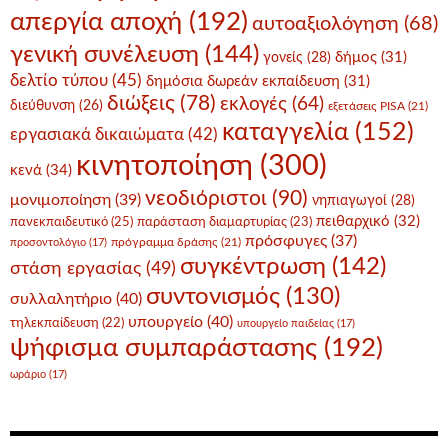
απεργία αποχή
(192)
αυτοαξιολόγηση
(68)
γενική συνέλευση
(144)
δήμος
(31)
γονείς
(28)
δελτίο τύπου
(45)
δημόσια δωρεάν εκπαίδευση
(31)
διώξεις
(78)
εκλογές
(64)
διεύθυνση
(26)
εξετάσεις PISA
(21)
καταγγελία
(152)
εργασιακά δικαιώματα
(42)
κινητοποίηση
(300)
κενά
(34)
νεοδιόριστοι
(90)
μονιμοποίηση
(39)
νηπιαγωγοί
(28)
πειθαρχικό
(32)
πανεκπαιδευτικό
(25)
παράσταση διαμαρτυρίας
(23)
πρόσφυγες
(37)
πρόγραμμα δράσης
(21)
προσοντολόγιο
(17)
συγκέντρωση
(142)
στάση εργασίας
(49)
συντονισμός
(130)
συλλαλητήριο
(40)
υπουργείο
(40)
τηλεκπαίδευση
(22)
υπουργείο παιδείας
(17)
ψήφισμα συμπαράστασης
(192)
ωράριο
(17)