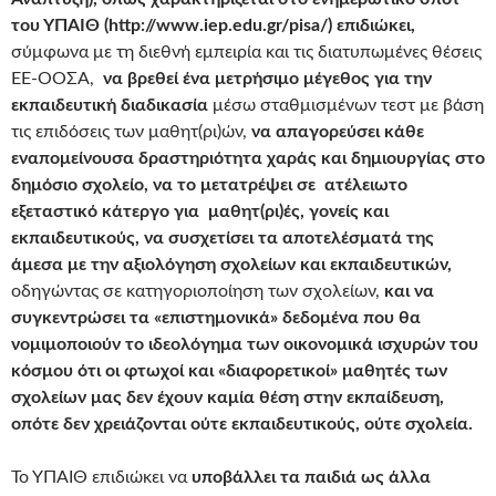
του ΥΠΑΙΘ (http://www.iep.edu.gr/pisa/) επιδιώκει,
σύμφωνα με τη διεθνή εμπειρία και τις διατυπωμένες θέσεις
ΕΕ-ΟΟΣΑ,
να βρεθεί ένα μετρήσιμο μέγεθος για την
εκπαιδευτική διαδικασία
μέσω σταθμισμένων τεστ με βάση
τις επιδόσεις των μαθητ(ρι)ών,
να απαγορεύσει κάθε
εναπομείνουσα δραστηριότητα χαράς και δημιουργίας στο
δημόσιο σχολείο, να το μετατρέψει σε ατέλειωτο
εξεταστικό κάτεργο για μαθητ(ρι)ές, γονείς και
εκπαιδευτικούς, να συσχετίσει τα αποτελέσματά της
άμεσα με την αξιολόγηση σχολείων και εκπαιδευτικών,
οδηγώντας σε κατηγοριοποίηση των σχολείων,
και να
συγκεντρώσει τα «επιστημονικά» δεδομένα που θα
νομιμοποιούν το ιδεολόγημα των οικονομικά ισχυρών του
κόσμου ότι οι φτωχοί και «διαφορετικοί» μαθητές των
σχολείων μας δεν έχουν καμία θέση στην εκπαίδευση,
οπότε δεν χρειάζονται ούτε εκπαιδευτικούς, ούτε σχολεία.
Το ΥΠΑΙΘ επιδιώκει να
υποβάλλει τα παιδιά ως άλλα