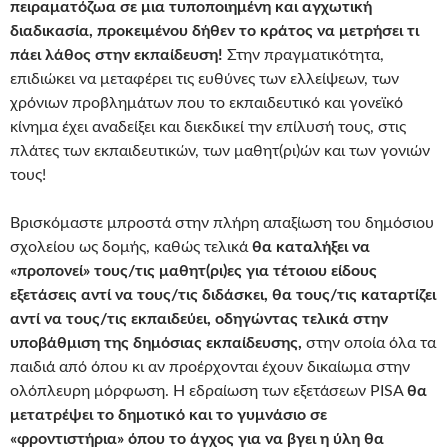
πειραματόζωα σε μια τυποποιημένη και αγχωτική
διαδικασία, προκειμένου δήθεν το κράτος να μετρήσει τι
πάει λάθος στην εκπαίδευση!
Στην πραγματικότητα,
επιδιώκει να μεταφέρει τις ευθύνες των ελλείψεων, των
χρόνιων προβλημάτων που το εκπαιδευτικό και γονεϊκό
κίνημα έχει αναδείξει και διεκδικεί την επίλυσή τους, στις
πλάτες των εκπαιδευτικών, των μαθητ(ρι)ών και των γονιών
τους!
Βρισκόμαστε μπροστά στην πλήρη απαξίωση του δημόσιου
σχολείου ως δομής, καθώς τελικά
θα καταλήξει να
«προπονεί» τους/τις μαθητ(ρι)ες για τέτοιου είδους
εξετάσεις αντί να τους/τις διδάσκει, θα τους/τις καταρτίζει
αντί να τους/τις εκπαιδεύει, οδηγώντας τελικά στην
υποβάθμιση της δημόσιας εκπαίδευσης,
στην οποία όλα τα
παιδιά από όπου κι αν προέρχονται έχουν δικαίωμα στην
ολόπλευρη μόρφωση. Η εδραίωση των εξετάσεων PISA
θα
μετατρέψει το δημοτικό και το γυμνάσιο σε
«φροντιστήρια» όπου το άγχος για να βγει η ύλη θα