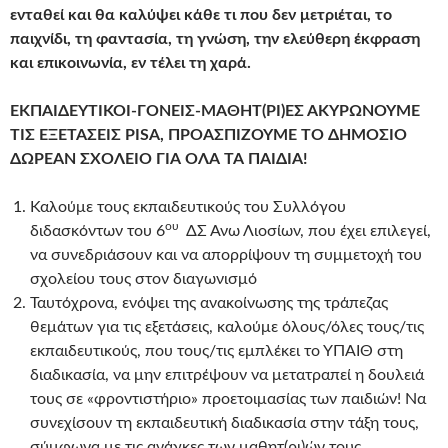
ενταθεί και θα καλύψει κάθε τι που δεν μετριέται, το
παιχνίδι, τη φαντασία, τη γνώση, την ελεύθερη έκφραση
και επικοινωνία, εν τέλει τη χαρά.
ΕΚΠΑΙΔΕΥΤΙΚΟΙ-ΓΟΝΕΙΣ-ΜΑΘΗΤ(ΡΙ)ΕΣ ΑΚΥΡΩΝΟΥΜΕ
ΤΙΣ ΕΞΕΤΑΣΕΙΣ PISA,
ΠΡΟΑΣΠΙΖΟΥΜΕ ΤΟ ΔΗΜΟΣΙΟ
ΔΩΡΕΑΝ ΣΧΟΛΕΙΟ ΓΙΑ ΟΛΑ ΤΑ ΠΑΙΔΙΑ!
Καλούμε τους εκπαιδευτικούς του Συλλόγου
ου
διδασκόντων του 6
ΔΣ Άνω Λιοσίων, που έχει επιλεγεί,
να συνεδριάσουν και να απορρίψουν τη συμμετοχή του
σχολείου τους στον διαγωνισμό
Ταυτόχρονα, ενόψει της ανακοίνωσης της τράπεζας
θεμάτων για τις εξετάσεις, καλούμε όλους/όλες τους/τις
εκπαιδευτικούς, που τους/τις εμπλέκει το ΥΠΑΙΘ στη
διαδικασία, να μην επιτρέψουν να μετατραπεί η δουλειά
τους σε «φροντιστήριο» προετοιμασίας των παιδιών! Να
συνεχίσουν τη εκπαιδευτική διαδικασία στην τάξη τους,
σύμφωνα με τις ανάγκες των μαθητ(ρι)ών τους.