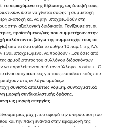
 το περιεχόμενο της δήλωσης, ως άποψή τους,
πρακτικών,
ώστε να γίνεται σαφής η συμμετοχή
περγία-αποχή και να μην υποχρεωθούν στη
υς στην αξιολογική διαδικασία
. Τονίζουμε ότι οι
ντριες, προϊστάμενοι/νες που συμμετέχουν στην
χή καλύπτονται (λόγω της συμμετοχής τους σε
γία)
από τα όσα ορίζει το άρθρο 10 παρ.1 της Υ.Α.
ν είναι υποχρεωμένοι να προβούν «…σε όσες από
ς της αρμοδιότητας του συλλόγου διδασκόντων
ν να παραλείπονται από τον σύλλογο…» ούτε «…Οι
υ είναι υποχρεωτικές για τους εκπαιδευτικούς που
μμετέχουν στις εν λόγω ομάδες.»
Αποχή
συνιστά απολύτως νόμιμη
,
συνταγματικά
η μορφή συνδικαλιστικής δράσης,
μενη ως μορφή απεργίας
.
 δίνουμε μιας μάχη που αφορά την υπεράσπιση του
ίου και την πάλη ενάντια στην εφαρμογή της