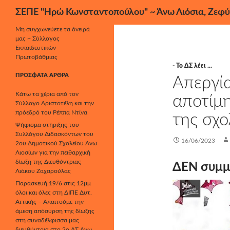
Αναζήτηση
ΣΕΠΕ "Ηρώ Κωνσταντοπούλου" ~ Άνω Λιόσια, Ζεφύ
Μετάβαση
Μη συγχωνεύετε τα όνειρά
μας ~ Σύλλογος
σε
Εκπαιδευτικών
περιεχόμενο
Πρωτοβάθμιας
- Το ΔΣ λέει ...
ΠΡΌΣΦΑΤΑ ΆΡΘΡΑ
Απεργία
Κάτω τα χέρια από τον
αποτίμη
Σύλλογο Αριστοτέλη και την
πρόεδρό του Ρέππα Ντίνα
της σχο
Ψήφισμα στήριξης του
Συλλόγου Διδασκόντων του
16/06/2023
2ου Δημοτικού Σχολείου Άνω
Λιοσίων για την πειθαρχική
δίωξη της Διευθύντριας
ΔΕΝ συμμε
Λιάκου Ζαχαρούλας
Παρασκευή 19/6 στις 12μμ
όλοι και όλες στη ΔΙΠΕ Δυτ.
Αττικής – Απαιτούμε την
άμεση απόσυρση της δίωξης
στη συναδέλφισσα μας
διευθύντρια στο 2ο ΔΣ Άνω