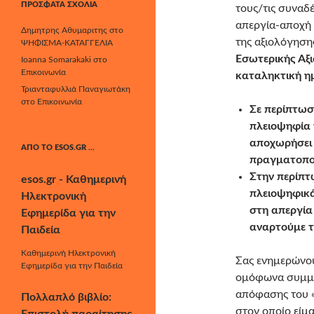
ΠΡΌΣΦΑΤΑ ΣΧΌΛΙΑ
τους/τις συναδ
απεργία-αποχή 
Δημητρης Αθυμαριτης
στο
της αξιολόγηση
ΨΗΦΙΣΜΑ-ΚΑΤΑΓΓΕΛΙΑ
Εσωτερικής Αξι
Ioanna Somarakaki
στο
Επικοινωνία
καταληκτική η
Τριανταφυλλιά Παναγιωτάκη
στο
Επικοινωνία
Σε περίπτωσ
πλειοψηφία 
αποχωρήσει 
ΑΠΌ ΤΟ ESOS.GR …
πραγματοποι
Στην περίπτ
esos.gr - Καθημερινή
πλειοψηφικά
Ηλεκτρονική
στη απεργία
Εφημερίδα για την
αναρτούμε τ
Παιδεία
Καθημερινή Ηλεκτρονική
Σας ενημερώνου
Εφημερίδα για την Παιδεία
ομόφωνα συμμετ
απόφασης του 
Πολλαπλό βιβλίο:
στον οποίο είμ