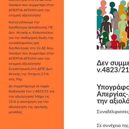
Λιοσίων που συμμετέχει στην
ΑΠΕΡΓΙΑ-ΑΠΟΧΗ από την
ατομική αξιολόγηση!
Καταγγέλλουμε την
διευθύντρια εκπαίδευσης ΠΕ
Δυτ. Αττικής κ. Κολιοπούλου
για την πειθαρχική δίωξη της
συναδέλφισσας μας
διευθύντριας στο 2ο ΔΣ Άνω
Λιοσίων που συμμετέχει στην
ΑΠΕΡΓΙΑ-ΑΠΟΧΗ από την
Δεν συμμε
ατομική αξιολόγηση!
ν.4823/21
Συγκέντρωση στη ΔΙΠΕ Δυτ.
Αττικής την Τετάρτη 17/6
στις 9πμ
Υπογράφο
Δε συμμετέχουμε σε καμία
διαδικασία του ν.4823/21 για
Απεργίας-
την αξιολόγηση! Μέχρι τις
την αξιολ
25/6 η αποτίμηση για την
αξιολόγηση της σχολικής
Συναδέλφισσες
μονάδας
Σε συνέχεια τη