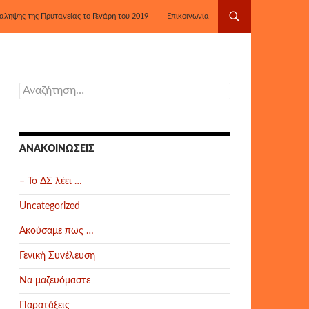
αληψης της Πρυτανείας το Γενάρη του 2019
Επικοινωνία
Αναζήτηση
για:
ΑΝΑΚΟΙΝΏΣΕΙΣ
– Το ΔΣ λέει …
Uncategorized
Ακούσαμε πως …
Γενική Συνέλευση
Να μαζευόμαστε
Παρατάξεις