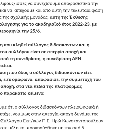
έλφους/ισσες να συνεχίσουμε αποφασιστικά την
και να απέχουμε και από αυτή την τελευταία φάση
ς της σχολικής μονάδας,
αυτή της Έκθεσης
ολόγησης για το ακαδημαϊκό έτος 2022-23, με
μερομηνία την 25/6
.
η που κληθεί σύλλογος διδασκόντων και η
του συλλόγου είναι σε απεργία αποχή και
από τη συνεδρίαση, η συνεδρίαση ΔΕΝ
είται.
ωση που όλος ο σύλλογος διδασκόντων είτε
, είτε ομόφωνα αποφασίσει την συμμετοχή του
 αποχή, στα νέα πεδία της πλατφόρμας
ο παρακάτω κείμενο:
με ότι ο σύλλογος διδασκόντων πλειοψηφικά ή
έχει νομίμως στην απεργία-αποχή δυνάμει της
«Συλλόγου Εκπ/κών Π.Ε. Ηρώ Κωνσταντοπούλου»
αστε μέλη και προκηρύχθηκε με την από 5