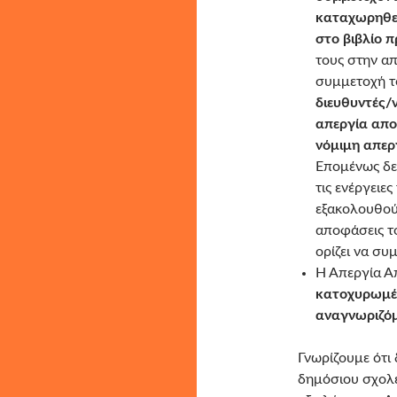
καταχωρηθεί
στο βιβλίο 
τους στην α
συμμετοχή το
διευθυντές/
απεργία απο
νόμιμη απερ
Επομένως δε
τις ενέργειε
εξακολουθού
αποφάσεις το
ορίζει να συ
Η Απεργία 
κατοχυρωμέν
αναγνωριζό
Γνωρίζουμε ότι
δημόσιου σχολε