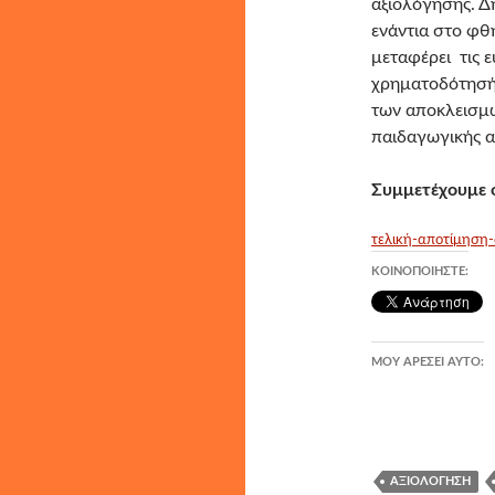
αξιολόγησης. Δ
ενάντια στο φθ
μεταφέρει τις 
χρηματοδότησή 
των αποκλεισμώ
παιδαγωγικής α
Συμμετέχουμε ό
τελική-αποτίμηση
ΚΟΙΝΟΠΟΙΉΣΤΕ:
ΜΟΥ ΑΡΈΣΕΙ ΑΥΤΌ:
ΑΞΙΟΛΌΓΗΣΗ