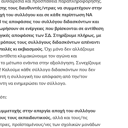
 αυθαιρεσία και προσπάθεια παραπληροφόρησης.
σης τους διευθυντές/ντριες να συμμετέχουν στην
χή του συλλόγου και σε κάθε περίπτωση ΝΑ
τις αποφάσεις του συλλόγου διδασκόντων και
ωρήσουν σε ενέργειες που βρίσκονται σε αντίθεση
ογικές αποφάσεις των ΣΔ. Στηρίζουμε πλήρως, με
τρόπους τους συλλόγους διδασκόντων απέναντι
απειλές κι εκβιασμούς.
Όχι μόνο δεν αλλάζουμε
αντίθετα κλιμακώνουμε τον αγώνα και
 το μέτωπο ενάντια στην αξιολόγηση. Συνεχίζουμε
κη! Καλούμε κάθε σύλλογο διδασκόντων που δεν
αστή η συλλογική του απόφαση από την/τον
/ντη να ενημερώσει τον σύλλογο.
ότι:
μμετοχής στην απεργία αποχή του συλλόγου
ους τους εκπαιδευτικούς,
αλλά και τους/τις
ντριες, προϊσταμένους/νες των σχολικών μονάδων