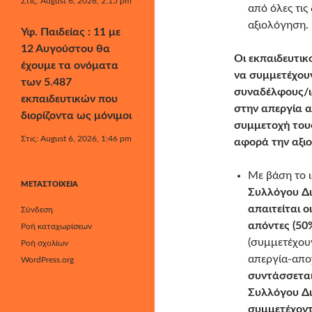
Στις: August 6, 2026, 2:15 pm
από όλες τις
αξιολόγηση.
Υφ. Παιδείας : 11 με
12 Αυγούστου θα
Οι εκπαιδευτι
έχουμε τα ονόματα
να συμμετέχου
των 5.487
συναδέλφους/ι
εκπαιδευτικών που
στην απεργία 
διορίζοντα ως μόνιμοι
συμμετοχή του
Στις: August 6, 2026, 1:46 pm
αφορά την αξι
Με βάση το 
ΜΕΤΑΣΤΟΙΧΕΊΑ
Συλλόγου Δι
απαιτείται ο
Σύνδεση
απόντες (50
Ροή καταχωρίσεων
(συμμετέχουν
Ροή σχολίων
απεργία-απο
WordPress.org
συντάσσεται
Συλλόγου Δ
συμμετέχοντ