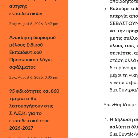
οποιαδήποτε
αίτησης
Καλούμε επί
εκπαιδευτικών
απεργία απο
ΣΕΒΑΣΤΟΥΝ 
Στις: August 6, 2026, 3:47 pm
να μην προχ
Ανάκληση διορισμού
με τις συλλ
μέλους Ειδικού
όλους τους 
Εκπαιδευτικού
σε πιέσεις, 
Προσωπικού λόγω
στάση αλλά 
σφάλματος
διευρύνουμε
μέχρι τη νί
Στις: August 6, 2026, 3:35 pm
γίνεται σεβ
διευθυντρια
95 ειδικότητες και 860
τμήματα θα
Υπενθυμίζουμε 
λειτουργήσουν στις
Σ.Α.Ε.Κ. για το
Η δήλωση συ
εκπαιδευτικό έτος
καλύπτει όλ
2026-2027
διευθυντές/