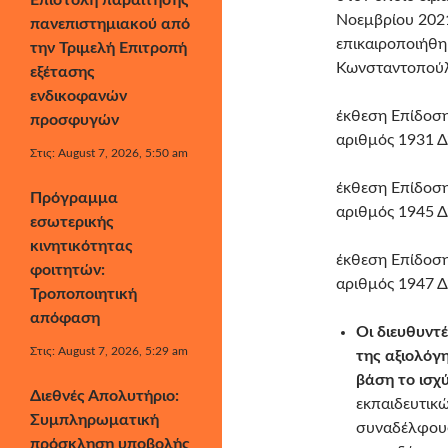
Επιστολή παραίτησης
Νοεμβρίου 2021
πανεπιστημιακού από
επικαιροποιήθη
την Τριμελή Επιτροπή
Κωνσταντοπούλ
εξέτασης
ενδικοφανών
έκθεση Επίδοση
προσφυγών
αριθμός 1931 Δ
Στις: August 7, 2026, 5:50 am
έκθεση Επίδοση
Πρόγραμμα
αριθμός 1945 Δ
εσωτερικής
κινητικότητας
έκθεση Επίδοση
φοιτητών:
αριθμός 1947 Δ
Τροποποιητική
απόφαση
Οι διευθυντ
Στις: August 7, 2026, 5:29 am
της αξιολόγ
βάση το ισχ
Διεθνές Απολυτήριο:
εκπαιδευτικώ
Συμπληρωματική
συναδέλφους
πρόσκληση υποβολής