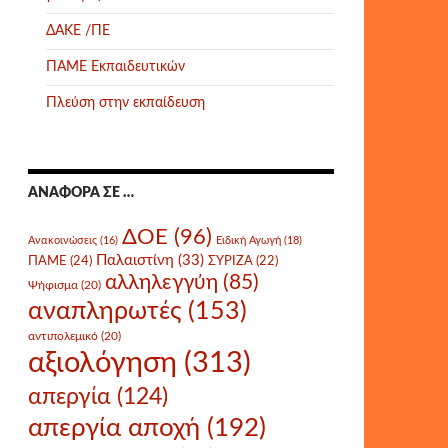
ΔΑΚΕ /ΠΕ
ΠΑΜΕ Εκπαιδευτικών
Πλεύση στην εκπαίδευση
ΑΝΑΦΟΡΆ ΣΕ …
ΔΟΕ
(96)
Ανακοινώσεις
(16)
Ειδική Αγωγή
(18)
Παλαιστίνη
(33)
ΠΑΜΕ
(24)
ΣΥΡΙΖΑ
(22)
αλληλεγγύη
(85)
Ψήφισμα
(20)
αναπληρωτές
(153)
αντιπολεμικό
(20)
αξιολόγηση
(313)
απεργία
(124)
απεργία αποχή
(192)