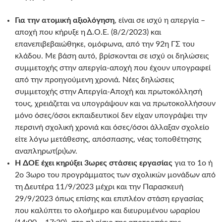
Για την ατομική αξιολόγηση
, είναι σε ισχύ η απεργία –
αποχή που κήρυξε η Δ.Ο.Ε. (8/2/2023) και
επανεπιβεβαιώθηκε, ομόφωνα, από την 92η ΓΣ του
κλάδου. Με βάση αυτό, βρίσκονται σε ισχύ οι δηλώσεις
συμμετοχής στην απεργία-αποχή που έχουν υπογραφεί
από την προηγούμενη χρονιά. Νέες δηλώσεις
συμμετοχής στην Απεργία-Αποχή και πρωτοκόλλησή
τους, χρειάζεται να υπογράψουν και να πρωτοκολλήσουν
μόνο όσες/όσοι εκπαιδευτικοί δεν είχαν υπογράψει την
περσινή σχολική χρονιά και όσες/όσοι άλλαξαν σχολείο
είτε λόγω μετάθεσης, απόσπασης, νέας τοποθέτησης
αναπληρωτ(ρι)ων.
Η ΔΟΕ έχει κηρύξει 3ωρες στάσεις εργασίας
για το 1ο ή
2ο 3ωρο του προγράμματος των σχολικών μονάδων από
τη Δευτέρα 11/9/2023 μέχρι και την Παρασκευή
29/9/2023 όπως επίσης και επιπλέον στάση εργασίας
που καλύπτει το ολοήμερο και διευρυμένου ωραρίου