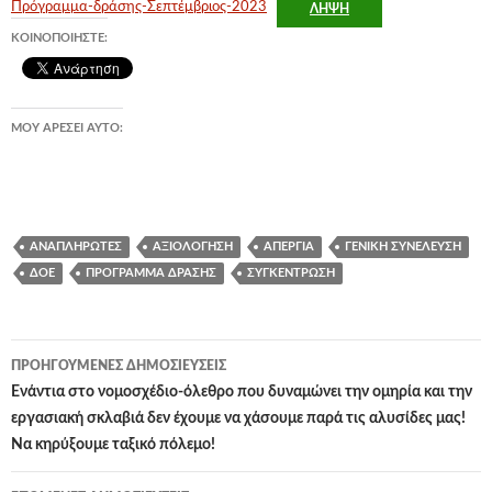
Πρόγραμμα-δράσης-Σεπτέμβριος-2023
ΛΉΨΗ
ΚΟΙΝΟΠΟΙΉΣΤΕ:
ΜΟΥ ΑΡΈΣΕΙ ΑΥΤΌ:
ΑΝΑΠΛΗΡΩΤΈΣ
ΑΞΙΟΛΌΓΗΣΗ
ΑΠΕΡΓΊΑ
ΓΕΝΙΚΉ ΣΥΝΈΛΕΥΣΗ
ΔΟΕ
ΠΡΌΓΡΑΜΜΑ ΔΡΆΣΗΣ
ΣΥΓΚΈΝΤΡΩΣΗ
Πλοήγηση
ΠΡΟΗΓΟΎΜΕΝΕΣ ΔΗΜΟΣΙΕΎΣΕΙΣ
άρθρων
Ενάντια στο νομοσχέδιο-όλεθρο που δυναμώνει την ομηρία και την
εργασιακή σκλαβιά δεν έχουμε να χάσουμε παρά τις αλυσίδες μας!
Να κηρύξουμε ταξικό πόλεμο!