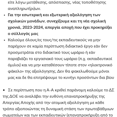
είτε λόγω μετάθεσης, απόσπασης, νέας τοποθέτησης
αναπληρωτ(ρι)ων.
Για την εσωτερική και εξωτερική αξιολόγηση των
σχολικών μονάδων
,
συνεχίζουμε και τη νέα σχολική
χρονιά, 2023-2024, απεργία αποχή που έχει προκηρύξει
ο σύλλογός μας
Καλούμε όλους/ες τους/τις εκπαιδευτικούς να μην
παρέχουν σε καμία περίπτωση διδακτικό έργο εάν δεν
προσμετράται στο διδακτικό τους ωράριο ή εάν
παραβιάζει το εργασιακό τους ωράριο (π.χ. εκπαιδευτικοί
όμιλοι) και να μην καταθέσουν τίποτε στον «ηλεκτρονικό
φάκελο» της αξιολόγησης. Δεν θα φακελωθούμε μόνοι
μας και δε θα επιτρέψουμε το κυνήγι προσόντων δια βίου
• Σε περίπτωση που η Α-Α κριθεί παράνομη καλούμε το ΔΣ
της ΔΟΕ να αναλάβει την ευθύνη επαναπροκήρυξης της
Απεργίας Αποχής από την ατομική αξιολόγηση με κάθε
τρόπο αξιοποιώντας τη δυναμική στάση των πρωτοβάθμιων
σωματείων και των εκπαιδευτικών (επαναπροκήρυξη από το