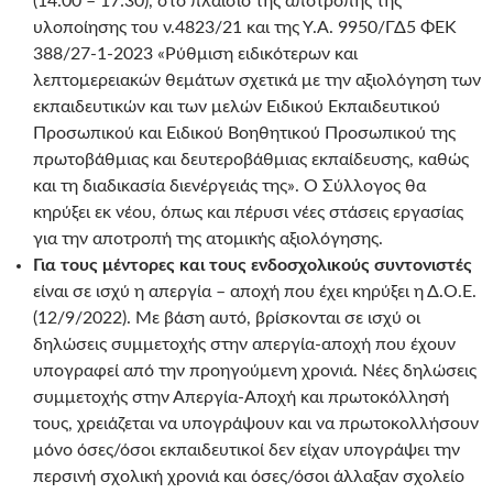
(14:00 – 17:30), στο πλαίσιο της αποτροπής της
υλοποίησης του ν.4823/21 και της Υ.Α. 9950/ΓΔ5 ΦΕΚ
388/27-1-2023 «Ρύθμιση ειδικότερων και
λεπτομερειακών θεμάτων σχετικά με την αξιολόγηση των
εκπαιδευτικών και των μελών Ειδικού Εκπαιδευτικού
Προσωπικού και Ειδικού Βοηθητικού Προσωπικού της
πρωτοβάθμιας και δευτεροβάθμιας εκπαίδευσης, καθώς
και τη διαδικασία διενέργειάς της». Ο Σύλλογος θα
κηρύξει εκ νέου, όπως και πέρυσι νέες στάσεις εργασίας
για την αποτροπή της ατομικής αξιολόγησης.
Για τους μέντορες και τους ενδοσχολικούς συντονιστές
είναι σε ισχύ η απεργία – αποχή που έχει κηρύξει η Δ.Ο.Ε.
(12/9/2022). Με βάση αυτό, βρίσκονται σε ισχύ οι
δηλώσεις συμμετοχής στην απεργία-αποχή που έχουν
υπογραφεί από την προηγούμενη χρονιά. Νέες δηλώσεις
συμμετοχής στην Απεργία-Αποχή και πρωτοκόλλησή
τους, χρειάζεται να υπογράψουν και να πρωτοκολλήσουν
μόνο όσες/όσοι εκπαιδευτικοί δεν είχαν υπογράψει την
περσινή σχολική χρονιά και όσες/όσοι άλλαξαν σχολείο