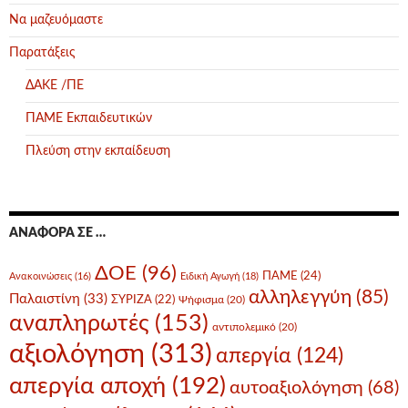
Να μαζευόμαστε
Παρατάξεις
ΔΑΚΕ /ΠΕ
ΠΑΜΕ Εκπαιδευτικών
Πλεύση στην εκπαίδευση
ΑΝΑΦΟΡΆ ΣΕ …
ΔΟΕ
(96)
ΠΑΜΕ
(24)
Ανακοινώσεις
(16)
Ειδική Αγωγή
(18)
αλληλεγγύη
(85)
Παλαιστίνη
(33)
ΣΥΡΙΖΑ
(22)
Ψήφισμα
(20)
αναπληρωτές
(153)
αντιπολεμικό
(20)
αξιολόγηση
(313)
απεργία
(124)
απεργία αποχή
(192)
αυτοαξιολόγηση
(68)