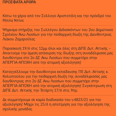
ΠΡΌΣΦΑΤΑ ΆΡΘΡΑ
Κάτω τα χέρια από τον Σύλλογο Αριστοτέλη και την πρόεδρό του
Ρέππα Ντίνα
Ψήφισμα στήριξης του Συλλόγου Διδασκόντων του 2ου Δημοτικού
Σχολείου Άνω Λιοσίων για την πειθαρχική δίωξη της Διευθύντριας
Λιάκου Ζαχαρούλας
Παρασκευή 19/6 στις 12μμ όλοι και όλες στη ΔΙΠΕ Δυτ. Αττικής –
Απαιτούμε την άμεση απόσυρση της δίωξης στη συναδέλφισσα μας
διευθύντρια στο 2ο ΔΣ Άνω Λιοσίων που συμμετέχει στην
ΑΠΕΡΓΙΑ-ΑΠΟΧΗ από την ατομική αξιολόγηση!
Καταγγέλλουμε την διευθύντρια εκπαίδευσης ΠΕ Δυτ. Αττικής κ.
Κολιοπούλου για την πειθαρχική δίωξη της συναδέλφισσας μας
διευθύντριας στο 2ο ΔΣ Άνω Λιοσίων που συμμετέχει στην
ΑΠΕΡΓΙΑ-ΑΠΟΧΗ από την ατομική αξιολόγηση! Συγκέντρωση στη
ΔΙΠΕ Δυτ. Αττικής την Τετάρτη 17/6 στις 9πμ
Δε συμμετέχουμε σε καμία διαδικασία του ν.4823/21 για την
αξιολόγηση! Μέχρι τις 25/6 η αποτίμηση για την αξιολόγηση της
σχολικής μονάδας