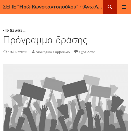
Μετάβαση
Αναζήτηση
ΣΕΠΕ "Ηρώ Κωνσταντοπούλου" ~ Άνω Λιόσια, Ζεφύρι, Φυλή
σε
ΚΎΡΙΟ
περιεχόμενο
ΜΕΝΟΎ
- Το ΔΣ λέει ...
Πρόγραμμα δράσης
13/09/2023
Διοικητικό Συμβούλιο
Σχολιάστε