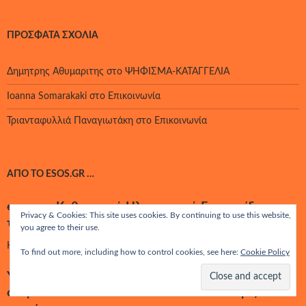
ΠΡΌΣΦΑΤΑ ΣΧΌΛΙΑ
Δημητρης Αθυμαριτης
στο
ΨΗΦΙΣΜΑ-ΚΑΤΑΓΓΕΛΙΑ
Ioanna Somarakaki
στο
Επικοινωνία
Τριανταφυλλιά Παναγιωτάκη
στο
Επικοινωνία
ΑΠΌ ΤΟ ESOS.GR …
esos.gr - Καθημερινή Ηλεκτρονική Εφημερίδα για
Privacy & Cookies: This site uses cookies. By continuing to use this website,
την Παιδεία
you agree to their use.
Καθημερινή Ηλεκτρονική Εφημερίδα για την Παιδεία
To find out more, including how to control cookies, see here:
Cookie Policy
Υφ. Παιδείας : 11 με 12 Αυγούστου θα έχουμε τα
ονόματα των 5.487 εκπαιδευτικών που διορίζοντα