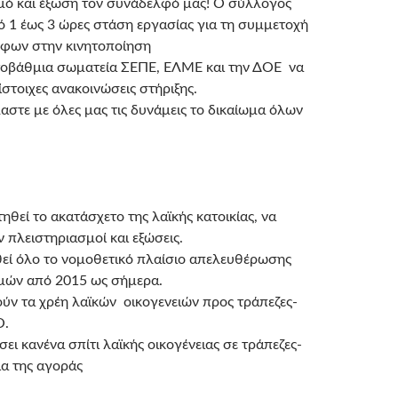
μό και έξωση τον συνάδελφό μας! Ο σύλλογος
ό 1 έως 3 ώρες στάση εργασίας για τη συμμετοχή
φων στην κινητοποίηση
οβάθμια σωματεία ΣΕΠΕ, ΕΛΜΕ και την ΔΟΕ να
στοιχες ανακοινώσεις στήριξης.
στε με όλες μας τις δυνάμεις το δικαίωμα όλων
θεί το ακατάσχετο της λαϊκής κατοικίας, να
πλειστηριασμοί και εξώσεις.
εί όλο το νομοθετικό πλαίσιο απελευθέρωσης
μών από 2015 ως σήμερα.
ύν τα χρέη λαϊκών οικογενειών προς τράπεζες-
Ο.
ει κανένα σπίτι λαϊκής οικογένειας σε τράπεζες-
ια της αγοράς