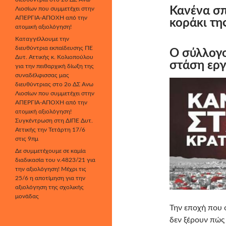
Κανένα σπ
Λιοσίων που συμμετέχει στην
ΑΠΕΡΓΙΑ-ΑΠΟΧΗ από την
κοράκι τη
ατομική αξιολόγηση!
Καταγγέλλουμε την
διευθύντρια εκπαίδευσης ΠΕ
Ο σύλλογο
Δυτ. Αττικής κ. Κολιοπούλου
στάση εργ
για την πειθαρχική δίωξη της
συναδέλφισσας μας
διευθύντριας στο 2ο ΔΣ Άνω
Λιοσίων που συμμετέχει στην
ΑΠΕΡΓΙΑ-ΑΠΟΧΗ από την
ατομική αξιολόγηση!
Συγκέντρωση στη ΔΙΠΕ Δυτ.
Αττικής την Τετάρτη 17/6
στις 9πμ
Δε συμμετέχουμε σε καμία
διαδικασία του ν.4823/21 για
την αξιολόγηση! Μέχρι τις
25/6 η αποτίμηση για την
αξιολόγηση της σχολικής
μονάδας
Την εποχή που οι
δεν ξέρουν πώς 