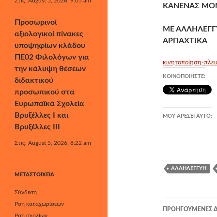
Στις: August 5, 2026, 9:05 am
ΚΑΝΕΝΑΣ ΜΟΝ
Προσωρινοί
ΜΕ ΑΛΛΗΛΕΓΓ
αξιολογικοί πίνακες
ΑΡΠΑΧΤΙΚΑ
υποψηφίων κλάδου
ΠΕ02 Φιλολόγων για
κινητοποίηση-πλει
την κάλυψη θέσεων
ΚΟΙΝΟΠΟΙΉΣΤΕ:
διδακτικού
προσωπικού στα
Ευρωπαϊκά Σχολεία
Βρυξέλλες Ι και
ΜΟΥ ΑΡΈΣΕΙ ΑΥΤΌ:
Βρυξέλλες ΙΙΙ
Στις: August 5, 2026, 8:22 am
ΑΛΛΗΛΕΓΓΎΗ
ΜΕΤΑΣΤΟΙΧΕΊΑ
Σύνδεση
Πλοήγησ
Ροή καταχωρίσεων
ΠΡΟΗΓΟΎΜΕΝΕΣ Δ
Ροή σχολίων