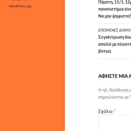
άρθρων
Πέμπτη, 11/1, 12
WordPress.org
πανεπιστήμια είν
Να μην ψηφιστεί!
ΕΠΌΜΕΝΕΣ ΔΗΜΟΣ
Συγκέντρωση διαμ
απειλεί με πλεισ
βίντεο)
ΑΦΉΣΤΕ ΜΙΑ
Η ηλ. διεύθυνση 
σημειώνονται με
Σχόλιο
*