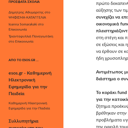
ΠΡΌΣΦΑΤΑ ΣΧΌΛΙΑ
πρώτο δεκαπενθή
αύξησης των τι
Δημητρης Αθυμαριτης
στο
συνεχίζει να επ
ΨΗΦΙΣΜΑ-ΚΑΤΑΓΓΕΛΙΑ
οικονομικά
fun
Ioanna Somarakaki
στο
Επικοινωνία
πλειστηριάζοντ
Τριανταφυλλιά Παναγιωτάκη
στη στέγη και 
στο
Επικοινωνία
σε εξώσεις και 
να έρθουν σε κ
ήδη χρυσοπληρώ
ΑΠΌ ΤΟ ESOS.GR …
Αντιμέτωπος με
esos.gr - Καθημερινή
διάστημα ο συν
Ηλεκτρονική
Εφημερίδα για την
Το κοράκι
fund
Παιδεία
για την κατοικ
Καθημερινή Ηλεκτρονική
ζήτημα προέκυψ
Εφημερίδα για την Παιδεία
βρέθηκαν στην 
προβλήματα υγε
Συλλυπητήρια
την οφειλή του