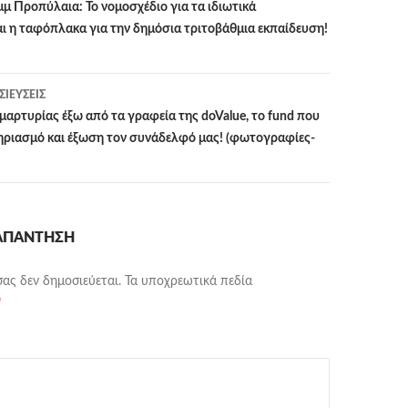
μμ Προπύλαια: Το νομοσχέδιο για τα ιδιωτικά
αι η ταφόπλακα για την δημόσια τριτοβάθμια εκπαίδευση!
ΙΕΎΣΕΙΣ
αρτυρίας έξω από τα γραφεία της doValue, το fund που
τηριασμό και έξωση τον συνάδελφό μας! (φωτογραφίες-
 ΑΠΆΝΤΗΣΗ
σας δεν δημοσιεύεται.
Τα υποχρεωτικά πεδία
*