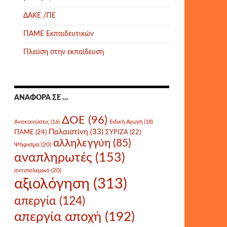
ΔΑΚΕ /ΠΕ
ΠΑΜΕ Εκπαιδευτικών
Πλεύση στην εκπαίδευση
ΑΝΑΦΟΡΆ ΣΕ …
ΔΟΕ
(96)
Ανακοινώσεις
(16)
Ειδική Αγωγή
(18)
Παλαιστίνη
(33)
ΠΑΜΕ
(24)
ΣΥΡΙΖΑ
(22)
αλληλεγγύη
(85)
Ψήφισμα
(20)
αναπληρωτές
(153)
αντιπολεμικό
(20)
αξιολόγηση
(313)
απεργία
(124)
απεργία αποχή
(192)