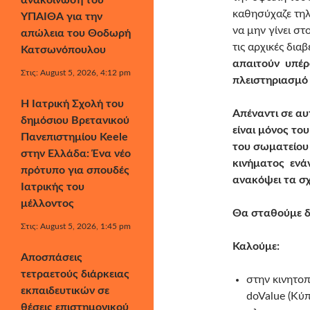
ανακοίνωση του
καθησύχαζε τηλ
ΥΠΑΙΘΑ για την
να μην γίνει σ
απώλεια του Θοδωρή
τις αρχικές δια
Κατσωνόπουλου
απαιτούν υπέρ
Στις: August 5, 2026, 4:12 pm
πλειστηριασμό 
Η Ιατρική Σχολή του
Απέναντι σε α
δημόσιου Βρετανικού
είναι μόνος το
Πανεπιστημίου Keele
του σωματείου
στην Ελλάδα: Ένα νέο
κινήματος ενάν
πρότυπο για σπουδές
ανακόψει τα σ
Ιατρικής του
μέλλοντος
Θα σταθούμε δ
Στις: August 5, 2026, 1:45 pm
Καλούμε:
Αποσπάσεις
τετραετούς διάρκειας
στην κινητοπ
εκπαιδευτικών σε
doValue (Κύπ
θέσεις επιστημονικού