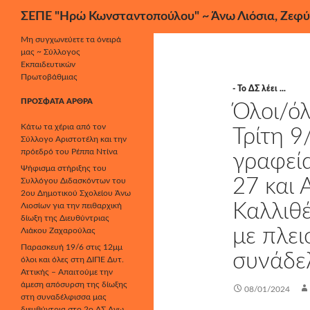
Αναζήτηση
ΣΕΠΕ "Ηρώ Κωνσταντοπούλου" ~ Άνω Λιόσια, Ζεφύ
Μετάβαση
Μη συγχωνεύετε τα όνειρά
μας ~ Σύλλογος
σε
Εκπαιδευτικών
περιεχόμενο
Πρωτοβάθμιας
- Το ΔΣ λέει ...
ΠΡΌΣΦΑΤΑ ΆΡΘΡΑ
Όλοι/όλ
Κάτω τα χέρια από τον
Τρίτη 9
Σύλλογο Αριστοτέλη και την
πρόεδρό του Ρέππα Ντίνα
γραφεία
Ψήφισμα στήριξης του
27 και
Συλλόγου Διδασκόντων του
2ου Δημοτικού Σχολείου Άνω
Καλλιθέ
Λιοσίων για την πειθαρχική
δίωξη της Διευθύντριας
με πλει
Λιάκου Ζαχαρούλας
Παρασκευή 19/6 στις 12μμ
συνάδε
όλοι και όλες στη ΔΙΠΕ Δυτ.
Αττικής – Απαιτούμε την
άμεση απόσυρση της δίωξης
08/01/2024
στη συναδέλφισσα μας
διευθύντρια στο 2ο ΔΣ Άνω