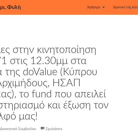
ρι, Φυλή
Χρήσιμα
Χρονικό της κατ
ες στην κινητοποίηση
/1 στις 12.30μμ στα
 της doValue (Κύπρου
 Αρχιμήδους, ΗΣΑΠ
ας), το fund που απειλεί
στηριασμό και έξωση τον
λφό μας!
Διοικητικό Συμβούλιο
Σχολιάστε