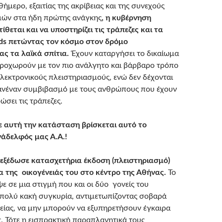
μερο, εξαιτίας της ακρίβειας και της συνεχούς
μών στα ήδη πρώτης ανάγκης
, η κυβέρνηση
ιτίθεται και να υποστηρίζει τις τράπεζες και τα
ds
πετώντας τον κόσμο στον δρόμο
ας τα λαϊκά σπίτια.
Έχουν καταργήσει το δικαίωμα
προχωρούν με τον πιο ανάλγητο και βάρβαρο τρόπο
ηλεκτρονικούς πλειστηριασμούς, ενώ δεν δέχονται
ανέναν συμβιβασμό με τους ανθρώπους που έχουν
σει τις τράπεζες.
 αυτή την κατάσταση βρίσκεται αυτό το
άδελφός μας Α.Α.!
εξέδωσε κατασχετήρια έκδοση (πλειστηριασμό)
ία της οικογένειάς του στο κέντρο της Αθήνας.
Το
ε σε μια στιγμή που και οι δύο γονείς του
πολύ κακή συγκυρία, αντιμετωπίζοντας σοβαρά
ίας, να μην μπορούν να εξυπηρετήσουν έγκαιρα
ς. Τότε η εισπρακτική παραπλανητικά τους