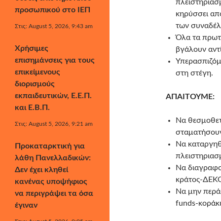
πλειστηριασ
προσωπικού στο ΙΕΠ
κηρύσσει απ
των συναδέλ
Στις: August 5, 2026, 9:43 am
Όλα τα πρωτ
Χρήσιμες
βγάλουν αντί
επισημάνσεις για τους
Υπερασπιζόμα
επικείμενους
στη στέγη.
διορισμούς
εκπαιδευτικών, Ε.Ε.Π.
ΑΠΑΙΤΟΥΜΕ:
και Ε.Β.Π.
Να θεσμοθετη
Στις: August 5, 2026, 9:21 am
σταματήσουν 
Να καταργηθ
Προκαταρκτική για
πλειστηριασ
λάθη Πανελλαδικών:
Να διαγραφο
Δεν έχει κληθεί
κράτος-ΔΕΚ
κανένας υποψήφιος
Να μην περάσ
να περιγράψει τα όσα
funds-κοράκ
έγιναν