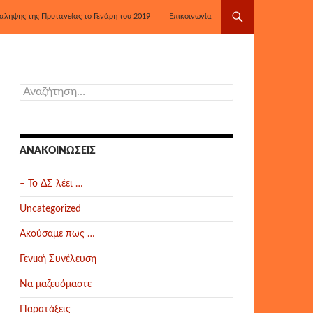
αληψης της Πρυτανείας το Γενάρη του 2019
Επικοινωνία
Αναζήτηση
για:
ΑΝΑΚΟΙΝΏΣΕΙΣ
– Το ΔΣ λέει …
Uncategorized
Ακούσαμε πως …
Γενική Συνέλευση
Να μαζευόμαστε
Παρατάξεις