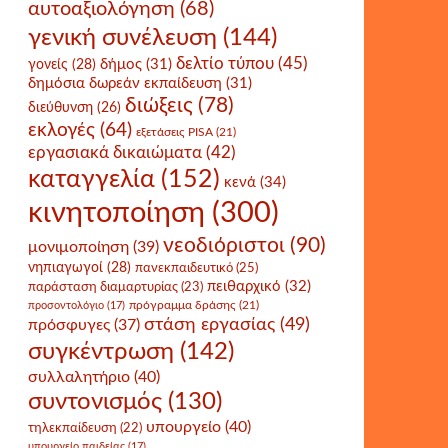
αυτοαξιολόγηση
(68)
γενική συνέλευση
(144)
δελτίο τύπου
(45)
δήμος
(31)
γονείς
(28)
δημόσια δωρεάν εκπαίδευση
(31)
διώξεις
(78)
διεύθυνση
(26)
εκλογές
(64)
εξετάσεις PISA
(21)
εργασιακά δικαιώματα
(42)
καταγγελία
(152)
κενά
(34)
κινητοποίηση
(300)
νεοδιόριστοι
(90)
μονιμοποίηση
(39)
νηπιαγωγοί
(28)
πανεκπαιδευτικό
(25)
πειθαρχικό
(32)
παράσταση διαμαρτυρίας
(23)
πρόγραμμα δράσης
(21)
προσοντολόγιο
(17)
στάση εργασίας
(49)
πρόσφυγες
(37)
συγκέντρωση
(142)
συλλαλητήριο
(40)
συντονισμός
(130)
υπουργείο
(40)
τηλεκπαίδευση
(22)
υπουργείο παιδείας
(17)