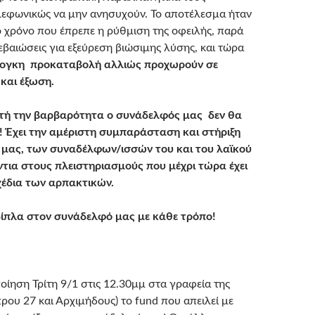
εφωνικώς να μην ανησυχούν. Το αποτέλεσμα ήταν
το χρόνο που έπρεπε η ρύθμιση της οφειλής, παρά
βεβαιώσεις για εξεύρεση βιώσιμης λύσης, και τώρα
ογκη προκαταβολή αλλιώς προχωρούν σε
και έξωση.
υτή την βαρβαρότητα ο συνάδελφός μας δεν θα
υ! Έχει την αμέριστη συμπαράσταση και στήριξη
 μας, των συναδέλφων/ισσών του και του λαϊκού
τια στους πλειστηριασμούς που μέχρι τώρα έχει
χέδια των αρπακτικών.
ίπλα στον συνάδελφό μας με κάθε τρόπο!
οίηση Τρίτη 9/1 στις 12.30μμ στα γραφεία της
ρου 27 και Αρχιμήδους) το fund που απειλεί με