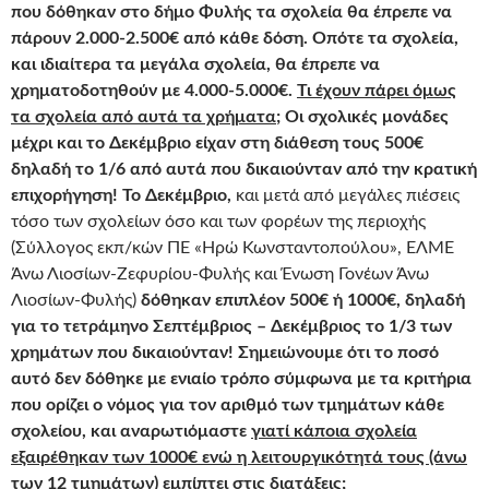
που δόθηκαν στο δήμο Φυλής τα σχολεία θα έπρεπε να
πάρουν 2.000-2.500€ από κάθε δόση. Οπότε τα σχολεία,
και ιδιαίτερα τα μεγάλα σχολεία, θα έπρεπε να
χρηματοδοτηθούν με 4.000-5.000€.
Τι έχουν πάρει όμως
τα σχολεία από αυτά τα χρήματα;
Οι σχολικές μονάδες
μέχρι και το Δεκέμβριο είχαν στη διάθεση τους 500€
δηλαδή το 1/6 από αυτά που δικαιούνταν από την κρατική
επιχορήγηση! Το Δεκέμβριο,
και μετά από μεγάλες πιέσεις
τόσο των σχολείων όσο και των φορέων της περιοχής
(Σύλλογος εκπ/κών ΠΕ «Ηρώ Κωνσταντοπούλου», ΕΛΜΕ
Άνω Λιοσίων-Ζεφυρίου-Φυλής και Ένωση Γονέων Άνω
Λιοσίων-Φυλής)
δόθηκαν επιπλέον 500€ ή 1000€, δηλαδή
για το τετράμηνο Σεπτέμβριος – Δεκέμβριος το 1/3 των
χρημάτων που δικαιούνταν! Σημειώνουμε ότι το ποσό
αυτό δεν δόθηκε με ενιαίο τρόπο σύμφωνα με τα κριτήρια
που ορίζει ο νόμος για τον αριθμό των τμημάτων κάθε
σχολείου, και αναρωτιόμαστε
γιατί κάποια σχολεία
εξαιρέθηκαν των 1000€ ενώ η λειτουργικότητά τους (άνω
των 12 τμημάτων) εμπίπτει στις διατάξεις
;