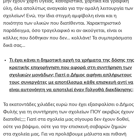
μην έχουν χαρτί υγείας, καθαριστικά, χαρτικά και γραφική
ύλη, όλα απολύτως αναγκαία για την ομαλή λειτουργία των
σχολείων! Ενώ, την ίδια στιγμή αμφίβολη είναι και η
ποιότητα των υλικών που διατίθενται. Χαρακτηριστικό
παράδειγμα, όσο τραγελαφικό κι αν ακούγεται, είναι οι
κόλλες που δόθηκαν που δεν… κολλάνε! Τα συμπεράσματα
δικά σας…
Τι έχει κάνει η δημοτική αρχή τα χρήματα της δόσης της
κρατικής επιχορήγηση που αφορά στη συντήρηση των
σχολικών μονάδων; Γιατί ο Δήμος αφήνει απλήρωτους
τους συνεργάτες με αποτέλεσμα κάθε επισκευή αντί να
είναι αυτονόητη να αποτελεί έναν Γολγοθά διεκδίκησης;
Τα εκατοντάδες χιλιάδες ευρώ που έχει εξασφαλίσει ο Δήμος
Φυλής για τη συντήρηση των σχολείων ΠΟΥ ακριβώς έχουν
διατεθεί;;;; Γιατί στα σχολεία μας σίγουρα δεν έχουν δοθεί,
ούτε για βάψιμο, ούτε για την επισκευή σοβαρών ζημιών
στα σχολεία μας. Για να προλάβουμε μάλιστα και πιθανή