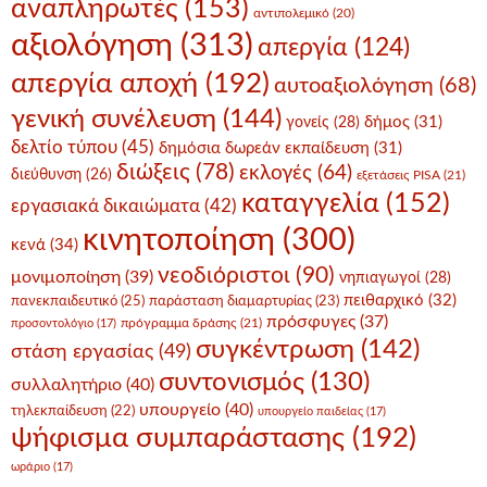
αναπληρωτές
(153)
αντιπολεμικό
(20)
αξιολόγηση
(313)
απεργία
(124)
απεργία αποχή
(192)
αυτοαξιολόγηση
(68)
γενική συνέλευση
(144)
δήμος
(31)
γονείς
(28)
δελτίο τύπου
(45)
δημόσια δωρεάν εκπαίδευση
(31)
διώξεις
(78)
εκλογές
(64)
διεύθυνση
(26)
εξετάσεις PISA
(21)
καταγγελία
(152)
εργασιακά δικαιώματα
(42)
κινητοποίηση
(300)
κενά
(34)
νεοδιόριστοι
(90)
μονιμοποίηση
(39)
νηπιαγωγοί
(28)
πειθαρχικό
(32)
πανεκπαιδευτικό
(25)
παράσταση διαμαρτυρίας
(23)
πρόσφυγες
(37)
πρόγραμμα δράσης
(21)
προσοντολόγιο
(17)
συγκέντρωση
(142)
στάση εργασίας
(49)
συντονισμός
(130)
συλλαλητήριο
(40)
υπουργείο
(40)
τηλεκπαίδευση
(22)
υπουργείο παιδείας
(17)
ψήφισμα συμπαράστασης
(192)
ωράριο
(17)