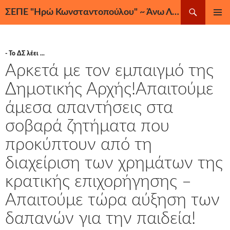
Μετάβαση
Αναζήτηση
ΣΕΠΕ "Ηρώ Κωνσταντοπούλου" ~ Άνω Λιόσια, Ζεφύρι, Φυλή
σε
ΚΎΡΙΟ
περιεχόμενο
ΜΕΝΟΎ
- Το ΔΣ λέει ...
Αρκετά με τον εμπαιγμό της
Δημοτικής Αρχής!Απαιτούμε
άμεσα απαντήσεις στα
σοβαρά ζητήματα που
προκύπτουν από τη
διαχείριση των χρημάτων της
κρατικής επιχορήγησης –
Απαιτούμε τώρα αύξηση των
δαπανών για την παιδεία!