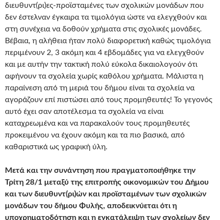
διευθυντ(ρι)ες-προϊσταμένες των σχολικών μονάδων που
δεν έστελναν έγκαιρα τα τιμολόγια ώστε να ελεγχθούν και
στη συνέχεια να δοθούν χρήματα στις σχολικές μονάδες.
Βέβαια, η αλήθεια ήταν πολύ διαφορετική καθώς τιμολόγια
περιμένουν 2, 3 ακόμη και 4 εβδομάδες για να ελεγχθούν
και με αυτήν την τακτική πολύ εύκολα δικαιολογούν ότι
αφήνουν τα σχολεία χωρίς καθόλου χρήματα. Μάλιστα η
παραίνεση από τη μεριά του δήμου είναι τα σχολεία να
αγοράζουν επί πιστώσει από τους προμηθευτές! Το γεγονός
αυτό έχει σαν αποτέλεσμα τα σχολεία να είναι
καταχρεωμένα και να παρακαλούν τους προμηθευτές
προκειμένου να έχουν ακόμη και τα πιο βασικά, από
καθαριστικά ως γραφική ύλη.
Μετά και την συνάντηση που πραγματοποιήθηκε την
Τρίτη 28/1 μεταξύ της επιτροπής οικονομικών του Δήμου
και των διευθυντ(ρι)ών και προϊσταμένων των σχολικών
μονάδων του δήμου Φυλής, αποδεικνύεται ότι η
υποχρηματοδότηση και η εγκατάλειψη των σχολείων δεν