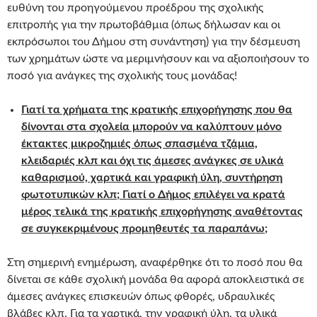
ευθύνη του προηγούμενου προέδρου της σχολικής
επιτροπής για την πρωτοβάθμια (όπως δήλωσαν και οι
εκπρόσωποι του Δήμου στη συνάντηση) για την δέσμευση
των χρημάτων ώστε να μεριμνήσουν και να αξιοποιήσουν το
ποσό για ανάγκες της σχολικής τους μονάδας!
Γιατί τα χρήματα της κρατικής επιχορήγησης που θα
δίνονται στα σχολεία μπορούν να καλύπτουν μόνο
έκτακτες μικροζημιές όπως σπασμένα τζάμια,
κλειδαριές κλπ και όχι τις άμεσες ανάγκες σε υλικά
καθαρισμού, χαρτικά και γραφική ύλη, συντήρηση
φωτοτυπικών κλπ; Γιατί ο Δήμος επιλέγει να κρατά
μέρος τελικά της κρατικής επιχορήγησης αναθέτοντας
σε συγκεκριμένους προμηθευτές τα παραπάνω;
Στη σημερινή ενημέρωση, αναφέρθηκε ότι το ποσό που θα
δίνεται σε κάθε σχολική μονάδα θα αφορά αποκλειστικά σε
άμεσες ανάγκες επισκευών όπως φθορές, υδραυλικές
βλάβες κλπ. Για τα χαρτικά, την γραφική ύλη, τα υλικά