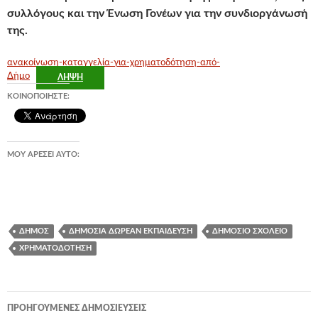
συλλόγους και την Ένωση Γονέων για την συνδιοργάνωσή
της.
ανακοίνωση-καταγγελία-για-χρηματοδότηση-από-
Δήμο
ΛΉΨΗ
ΚΟΙΝΟΠΟΙΉΣΤΕ:
ΜΟΥ ΑΡΈΣΕΙ ΑΥΤΌ:
ΔΉΜΟΣ
ΔΗΜΌΣΙΑ ΔΩΡΕΆΝ ΕΚΠΑΊΔΕΥΣΗ
ΔΗΜΌΣΙΟ ΣΧΟΛΕΊΟ
ΧΡΗΜΑΤΟΔΌΤΗΣΗ
Πλοήγηση
ΠΡΟΗΓΟΎΜΕΝΕΣ ΔΗΜΟΣΙΕΎΣΕΙΣ