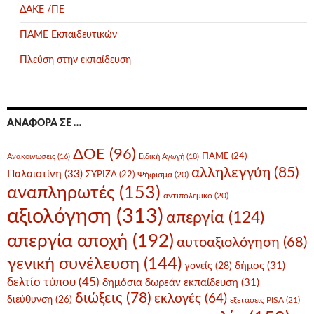
ΔΑΚΕ /ΠΕ
ΠΑΜΕ Εκπαιδευτικών
Πλεύση στην εκπαίδευση
ΑΝΑΦΟΡΆ ΣΕ …
ΔΟΕ
(96)
ΠΑΜΕ
(24)
Ανακοινώσεις
(16)
Ειδική Αγωγή
(18)
αλληλεγγύη
(85)
Παλαιστίνη
(33)
ΣΥΡΙΖΑ
(22)
Ψήφισμα
(20)
αναπληρωτές
(153)
αντιπολεμικό
(20)
αξιολόγηση
(313)
απεργία
(124)
απεργία αποχή
(192)
αυτοαξιολόγηση
(68)
γενική συνέλευση
(144)
δήμος
(31)
γονείς
(28)
δελτίο τύπου
(45)
δημόσια δωρεάν εκπαίδευση
(31)
διώξεις
(78)
εκλογές
(64)
διεύθυνση
(26)
εξετάσεις PISA
(21)