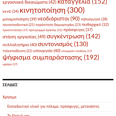
καταγγελία
(152)
εργασιακά δικαιώματα
(42)
κινητοποίηση
(300)
κενά
(34)
νεοδιόριστοι
(90)
μονιμοποίηση
(39)
νηπιαγωγοί
(28)
πειθαρχικό
(32)
πανεκπαιδευτικό
(25)
παράσταση διαμαρτυρίας
(23)
πρόσφυγες
(37)
πρόγραμμα δράσης
(21)
προσοντολόγιο
(17)
συγκέντρωση
(142)
στάση εργασίας
(49)
συντονισμός
(130)
συλλαλητήριο
(40)
υπουργείο
(40)
τηλεκπαίδευση
(22)
υπουργείο παιδείας
(17)
ψήφισμα συμπαράστασης
(192)
ωράριο
(17)
ΣΕΛΊΔΕΣ
Χρήσιμα
Εκπαιδευτικό υλικό για πόλεμο, πρόσφυγες, μετανάστες
Το δίκτυό μας