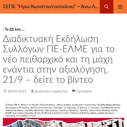
Μετάβαση
Αναζήτηση
ΣΕΠΕ "Ηρώ Κωνσταντοπούλου" ~ Άνω Λιόσια, Ζεφύρι, Φυλή
σε
ΚΎΡΙΟ
περιεχόμενο
ΜΕΝΟΎ
- Το ΔΣ λέει ...
Διαδικτυακή Eκδήλωση
Συλλόγων ΠΕ-ΕΛΜΕ για το
νέο πειθαρχικό και τη μάχη
ενάντια στην αξιολόγηση,
21/9 – δείτε το βίντεο
28/09/2025
Διοικητικό Συμβούλιο
Σχολιάστε