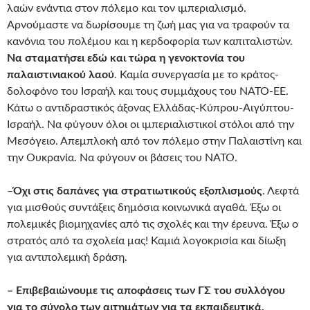
λαών ενάντια στον πόλεμο και τον ιμπεριαλισμό.
Αρνούμαστε να δωρίσουμε τη ζωή μας για να τραφούν τα
κανόνια του πολέμου και η κερδοφορία των καπιταλιστών.
Να σταματήσει εδώ και τώρα η γενοκτονία του
παλαιστινιακού λαού
. Καμία συνεργασία με το κράτος-
δολοφόνο του Ισραήλ και τους συμμάχους του ΝΑΤΟ-ΕΕ.
Κάτω ο αντιδραστικός άξονας Ελλάδας-Κύπρου-Αιγύπτου-
Ισραήλ. Να φύγουν όλοι οι ιμπεριαλιστικοί στόλοι από την
Μεσόγειο. Απεμπλοκή από τον πόλεμο στην Παλαιστίνη και
την Ουκρανία. Να φύγουν οι βάσεις του ΝΑΤΟ.
–
Όχι στις δαπάνες για στρατιωτικούς εξοπλισμούς
. Λεφτά
για μισθούς συντάξεις δημόσια κοινωνικά αγαθά. Έξω οι
πολεμικές βιομηχανίες από τις σχολές και την έρευνα. Έξω ο
στρατός από τα σχολεία μας! Καμιά λογοκρισία και δίωξη
για αντιπολεμική δράση.
– Επιβεβαιώνουμε τις αποφάσεις των ΓΣ του συλλόγου
για το σύνολο των αιτημάτων για τα εκπαιδευτικά,