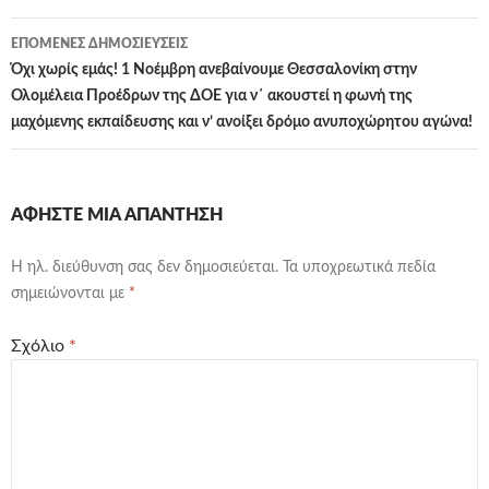
ΕΠΌΜΕΝΕΣ ΔΗΜΟΣΙΕΎΣΕΙΣ
Όχι χωρίς εμάς! 1 Νοέμβρη ανεβαίνουμε Θεσσαλονίκη στην
Ολομέλεια Προέδρων της ΔΟΕ για ν΄ ακουστεί η φωνή της
μαχόμενης εκπαίδευσης και ν’ ανοίξει δρόμο ανυποχώρητου αγώνα!
ΑΦΉΣΤΕ ΜΙΑ ΑΠΆΝΤΗΣΗ
Η ηλ. διεύθυνση σας δεν δημοσιεύεται.
Τα υποχρεωτικά πεδία
σημειώνονται με
*
Σχόλιο
*