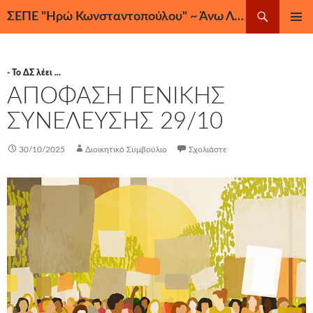
Μετάβαση
Αναζήτηση
ΣΕΠΕ "Ηρώ Κωνσταντοπούλου" ~ Άνω Λιόσια, Ζεφύρι, Φυλή
σε
ΚΎΡΙΟ
περιεχόμενο
ΜΕΝΟΎ
- Το ΔΣ λέει ...
ΑΠΟΦΑΣΗ ΓΕΝΙΚΗΣ
ΣΥΝΕΛΕΥΣΗΣ 29/10
30/10/2025
Διοικητικό Συμβούλιο
Σχολιάστε