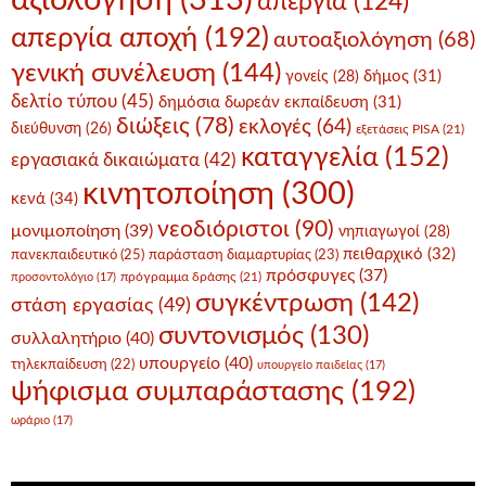
αξιολόγηση
(313)
απεργία
(124)
απεργία αποχή
(192)
αυτοαξιολόγηση
(68)
γενική συνέλευση
(144)
δήμος
(31)
γονείς
(28)
δελτίο τύπου
(45)
δημόσια δωρεάν εκπαίδευση
(31)
διώξεις
(78)
εκλογές
(64)
διεύθυνση
(26)
εξετάσεις PISA
(21)
καταγγελία
(152)
εργασιακά δικαιώματα
(42)
κινητοποίηση
(300)
κενά
(34)
νεοδιόριστοι
(90)
μονιμοποίηση
(39)
νηπιαγωγοί
(28)
πειθαρχικό
(32)
πανεκπαιδευτικό
(25)
παράσταση διαμαρτυρίας
(23)
πρόσφυγες
(37)
πρόγραμμα δράσης
(21)
προσοντολόγιο
(17)
συγκέντρωση
(142)
στάση εργασίας
(49)
συντονισμός
(130)
συλλαλητήριο
(40)
υπουργείο
(40)
τηλεκπαίδευση
(22)
υπουργείο παιδείας
(17)
ψήφισμα συμπαράστασης
(192)
ωράριο
(17)