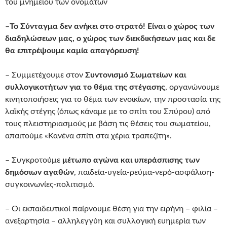
του μνημείου των ονομάτων
–
Το Σύνταγμα δεν ανήκει στο στρατό! Είναι ο χώρος των
διαδηλώσεων μας, ο χώρος των διεκδικήσεων μας και δε
θα επιτρέψουμε καμία απαγόρευση!
– Συμμετέχουμε στον
Συντονισμό Σωματείων και
συλλογικοτήτων για το θέμα της στέγασης
, οργανώνουμε
κινητοποιήσεις για το θέμα των ενοικίων, την προστασία της
λαϊκής στέγης (όπως κάναμε με το σπίτι του Σπύρου) από
τους πλειστηριασμούς με βάση τις θέσεις του σωματείου,
απαιτούμε «Κανένα σπίτι στα χέρια τραπεζίτη».
– Συγκροτούμε
μέτωπο αγώνα και υπεράσπισης των
δημόσιων αγαθών
, παιδεία-υγεία-ρεύμα-νερό-ασφάλιση-
συγκοινωνίες-πολιτισμό.
– Οι εκπαιδευτικοί παίρνουμε θέση για την ειρήνη – φιλία –
ανεξαρτησία – αλληλεγγύη και συλλογική ευημερία των