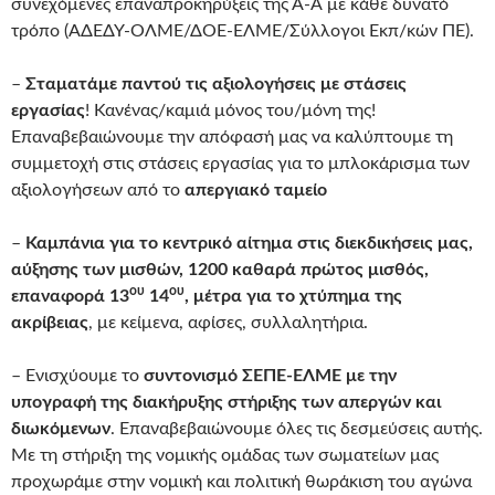
συνεχόμενες επαναπροκηρύξεις της Α-Α με κάθε δυνατό
τρόπο (ΑΔΕΔΥ-ΟΛΜΕ/ΔΟΕ-ΕΛΜΕ/Σύλλογοι Εκπ/κών ΠΕ).
–
Σταματάμε παντού τις αξιολογήσεις με στάσεις
εργασίας
! Κανένας/καμιά μόνος του/μόνη της!
Επαναβεβαιώνουμε την απόφασή μας να καλύπτουμε τη
συμμετοχή στις στάσεις εργασίας για το μπλοκάρισμα των
αξιολογήσεων από το
απεργιακό ταμείο
–
Καμπάνια για το κεντρικό αίτημα στις διεκδικήσεις μας,
αύξησης των μισθών, 1200 καθαρά πρώτος μισθός,
ου
ου
επαναφορά 13
14
, μέτρα για το χτύπημα της
ακρίβειας
, με κείμενα, αφίσες, συλλαλητήρια.
– Ενισχύουμε το
συντονισμό ΣΕΠΕ-ΕΛΜΕ με την
υπογραφή της διακήρυξης στήριξης των απεργών και
διωκόμενων
. Επαναβεβαιώνουμε όλες τις δεσμεύσεις αυτής.
Με τη στήριξη της νομικής ομάδας των σωματείων μας
προχωράμε στην νομική και πολιτική θωράκιση του αγώνα