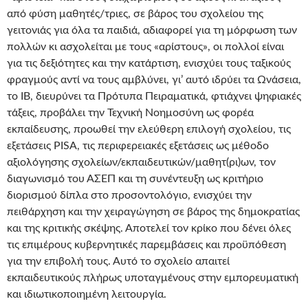
από φύση μαθητές/τριες, σε βάρος του σχολείου της
γειτονιάς για όλα τα παιδιά, αδιαφορεί για τη μόρφωση των
πολλών κι ασχολείται με τους «αρίστους», οι πολλοί είναι
για τις δεξιότητες και την κατάρτιση, ενισχύει τους ταξικούς
φραγμούς αντί να τους αμβλύνει, γι’ αυτό ιδρύει τα Ωνάσεια,
το IB, διευρύνει τα Πρότυπα Πειραματικά, φτιάχνει ψηφιακές
τάξεις, προβάλει την Τεχνική Νοημοσύνη ως φορέα
εκπαίδευσης, προωθεί την ελεύθερη επιλογή σχολείου, τις
εξετάσεις PISA, τις περιφερειακές εξετάσεις ως μέθοδο
αξιολόγησης σχολείων/εκπαιδευτικών/μαθητ(ρι)ων, τον
διαγωνισμό του ΑΣΕΠ και τη συνέντευξη ως κριτήριο
διορισμού δίπλα στο προσοντολόγιο, ενισχύει την
πειθάρχηση και την χειραγώγηση σε βάρος της δημοκρατίας
και της κριτικής σκέψης. Αποτελεί τον κρίκο που δένει όλες
τις επιμέρους κυβερνητικές παρεμβάσεις και προϋπόθεση
για την επιβολή τους. Αυτό το σχολείο απαιτεί
εκπαιδευτικούς πλήρως υποταγμένους στην εμπορευματική
και ιδιωτικοποιημένη λειτουργία.