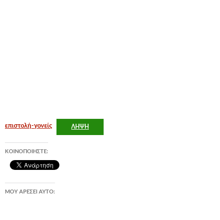
επιστολή-γονείς
ΛΉΨΗ
ΚΟΙΝΟΠΟΙΉΣΤΕ:
ΜΟΥ ΑΡΈΣΕΙ ΑΥΤΌ: