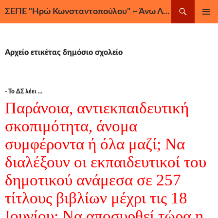
Μετάβαση
Αναζήτηση
ΣΕΠΕ "Ηρώ Κωνσταντοπούλου" ~ Άνω Λιόσια, Ζεφύρι, Φυλή
σε
ΚΎΡΙΟ
περιεχόμενο
ΜΕΝΟΎ
Αρχείο ετικέτας δημόσιο σχολείο
- Το ΔΣ λέει ...
Παράνοια, αντιεκπαιδευτική
σκοπιμότητα, άνομα
συμφέροντα ή όλα μαζί; Να
διαλέξουν οι εκπαιδευτικοί του
δημοτικού ανάμεσα σε 257
τίτλους βιβλίων μέχρι τις 18
Ιουνίου; Να αποσυρθεί τώρα η