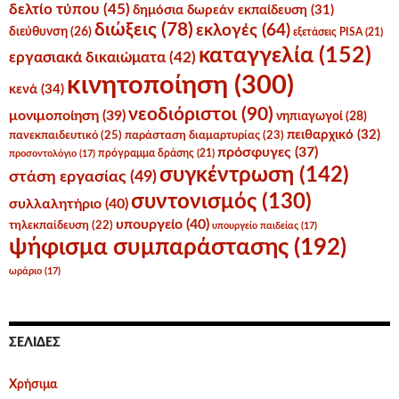
δελτίο τύπου
(45)
δημόσια δωρεάν εκπαίδευση
(31)
διώξεις
(78)
εκλογές
(64)
διεύθυνση
(26)
εξετάσεις PISA
(21)
καταγγελία
(152)
εργασιακά δικαιώματα
(42)
κινητοποίηση
(300)
κενά
(34)
νεοδιόριστοι
(90)
μονιμοποίηση
(39)
νηπιαγωγοί
(28)
πειθαρχικό
(32)
πανεκπαιδευτικό
(25)
παράσταση διαμαρτυρίας
(23)
πρόσφυγες
(37)
πρόγραμμα δράσης
(21)
προσοντολόγιο
(17)
συγκέντρωση
(142)
στάση εργασίας
(49)
συντονισμός
(130)
συλλαλητήριο
(40)
υπουργείο
(40)
τηλεκπαίδευση
(22)
υπουργείο παιδείας
(17)
ψήφισμα συμπαράστασης
(192)
ωράριο
(17)
ΣΕΛΊΔΕΣ
Χρήσιμα