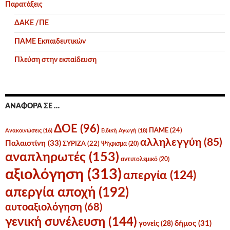
Παρατάξεις
ΔΑΚΕ /ΠΕ
ΠΑΜΕ Εκπαιδευτικών
Πλεύση στην εκπαίδευση
ΑΝΑΦΟΡΆ ΣΕ …
ΔΟΕ
(96)
ΠΑΜΕ
(24)
Ανακοινώσεις
(16)
Ειδική Αγωγή
(18)
αλληλεγγύη
(85)
Παλαιστίνη
(33)
ΣΥΡΙΖΑ
(22)
Ψήφισμα
(20)
αναπληρωτές
(153)
αντιπολεμικό
(20)
αξιολόγηση
(313)
απεργία
(124)
απεργία αποχή
(192)
αυτοαξιολόγηση
(68)
γενική συνέλευση
(144)
δήμος
(31)
γονείς
(28)