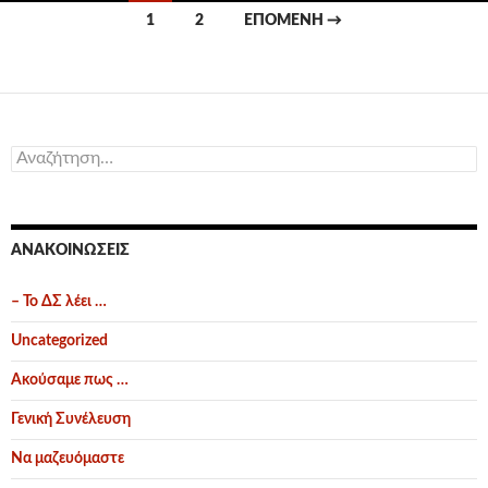
Πλοήγηση
1
2
ΕΠΌΜΕΝΗ →
άρθρων
Αναζήτηση
για:
ΑΝΑΚΟΙΝΏΣΕΙΣ
– Το ΔΣ λέει …
Uncategorized
Ακούσαμε πως …
Γενική Συνέλευση
Να μαζευόμαστε