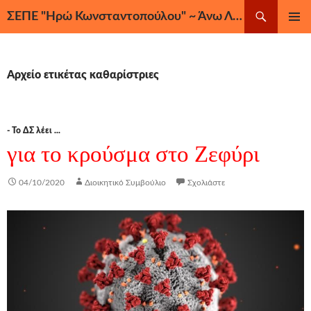
Μετάβαση
Αναζήτηση
ΣΕΠΕ "Ηρώ Κωνσταντοπούλου" ~ Άνω Λιόσια, Ζεφύρι, Φυλή
σε
ΚΎΡΙΟ
περιεχόμενο
ΜΕΝΟΎ
Αρχείο ετικέτας καθαρίστριες
- Το ΔΣ λέει ...
για το κρούσμα στο Ζεφύρι
04/10/2020
Διοικητικό Συμβούλιο
Σχολιάστε