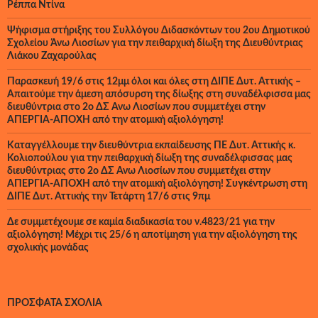
Ρέππα Ντίνα
Ψήφισμα στήριξης του Συλλόγου Διδασκόντων του 2ου Δημοτικού
Σχολείου Άνω Λιοσίων για την πειθαρχική δίωξη της Διευθύντριας
Λιάκου Ζαχαρούλας
Παρασκευή 19/6 στις 12μμ όλοι και όλες στη ΔΙΠΕ Δυτ. Αττικής –
Απαιτούμε την άμεση απόσυρση της δίωξης στη συναδέλφισσα μας
διευθύντρια στο 2ο ΔΣ Άνω Λιοσίων που συμμετέχει στην
ΑΠΕΡΓΙΑ-ΑΠΟΧΗ από την ατομική αξιολόγηση!
Καταγγέλλουμε την διευθύντρια εκπαίδευσης ΠΕ Δυτ. Αττικής κ.
Κολιοπούλου για την πειθαρχική δίωξη της συναδέλφισσας μας
διευθύντριας στο 2ο ΔΣ Άνω Λιοσίων που συμμετέχει στην
ΑΠΕΡΓΙΑ-ΑΠΟΧΗ από την ατομική αξιολόγηση! Συγκέντρωση στη
ΔΙΠΕ Δυτ. Αττικής την Τετάρτη 17/6 στις 9πμ
Δε συμμετέχουμε σε καμία διαδικασία του ν.4823/21 για την
αξιολόγηση! Μέχρι τις 25/6 η αποτίμηση για την αξιολόγηση της
σχολικής μονάδας
ΠΡΌΣΦΑΤΑ ΣΧΌΛΙΑ