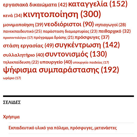
καταγγελία
(152)
εργασιακά δικαιώματα
(42)
κινητοποίηση
(300)
κενά
(34)
νεοδιόριστοι
(90)
μονιμοποίηση
(39)
νηπιαγωγοί
(28)
πειθαρχικό
(32)
πανεκπαιδευτικό
(25)
παράσταση διαμαρτυρίας
(23)
πρόσφυγες
(37)
πρόγραμμα δράσης
(21)
προσοντολόγιο
(17)
συγκέντρωση
(142)
στάση εργασίας
(49)
συντονισμός
(130)
συλλαλητήριο
(40)
υπουργείο
(40)
τηλεκπαίδευση
(22)
υπουργείο παιδείας
(17)
ψήφισμα συμπαράστασης
(192)
ωράριο
(17)
ΣΕΛΊΔΕΣ
Χρήσιμα
Εκπαιδευτικό υλικό για πόλεμο, πρόσφυγες, μετανάστες