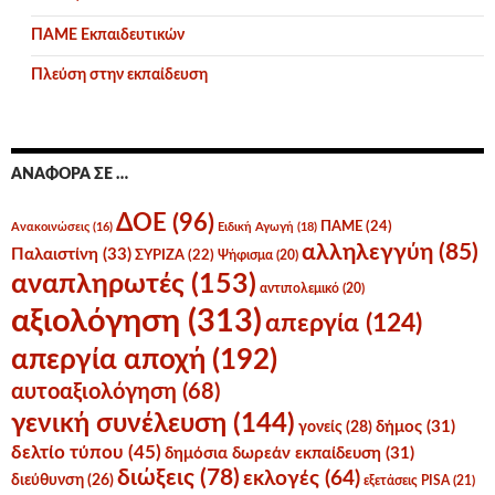
ΠΑΜΕ Εκπαιδευτικών
Πλεύση στην εκπαίδευση
ΑΝΑΦΟΡΆ ΣΕ …
ΔΟΕ
(96)
ΠΑΜΕ
(24)
Ανακοινώσεις
(16)
Ειδική Αγωγή
(18)
αλληλεγγύη
(85)
Παλαιστίνη
(33)
ΣΥΡΙΖΑ
(22)
Ψήφισμα
(20)
αναπληρωτές
(153)
αντιπολεμικό
(20)
αξιολόγηση
(313)
απεργία
(124)
απεργία αποχή
(192)
αυτοαξιολόγηση
(68)
γενική συνέλευση
(144)
δήμος
(31)
γονείς
(28)
δελτίο τύπου
(45)
δημόσια δωρεάν εκπαίδευση
(31)
διώξεις
(78)
εκλογές
(64)
διεύθυνση
(26)
εξετάσεις PISA
(21)