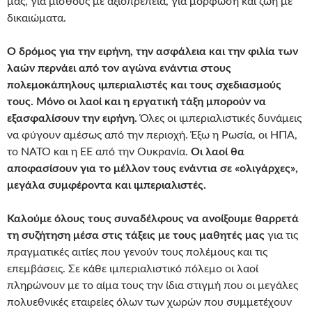
μας, για μισθούς με αξιοπρέπεια, για μόρφωση και ζωή με
δικαιώματα.
Ο δρόμος για την ειρήνη, την ασφάλεια και την φιλία των
λαών περνάει από τον αγώνα ενάντια στους
πολεμοκάπηλους ιμπεριαλιστές και τους σχεδιασμούς
τους. Μόνο οι λαοί και η εργατική τάξη μπορούν να
εξασφαλίσουν την ειρήνη.
Όλες οι ιμπεριαλιστικές δυνάμεις
να φύγουν αμέσως από την περιοχή. Έξω η Ρωσία, οι ΗΠΑ,
το ΝΑΤΟ και η ΕΕ από την Ουκρανία.
Οι λαοί θα
αποφασίσουν για το μέλλον τους ενάντια σε «ολιγάρχες»,
μεγάλα συμφέροντα και ιμπεριαλιστές.
Καλούμε όλους τους συναδέλφους να ανοίξουμε θαρρετά
τη συζήτηση μέσα στις τάξεις με τους μαθητές μας
για τις
πραγματικές αιτίες που γενούν τους πολέμους και τις
επεμβάσεις. Σε κάθε ιμπεριαλιστικό πόλεμο οι λαοί
πληρώνουν με το αίμα τους την ίδια στιγμή που οι μεγάλες
πολυεθνικές εταιρείες όλων των χωρών που συμμετέχουν