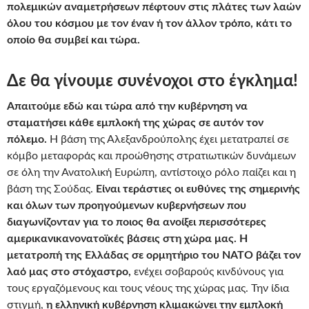
πολεμικών αναμετρήσεων πέφτουν στις πλάτες των λαών
όλου του κόσμου με τον έναν ή τον άλλον τρόπο, κάτι το
οποίο θα συμβεί και τώρα.
Δε θα γίνουμε συνένοχοι στο έγκλημα!
Απαιτούμε εδώ και τώρα από την κυβέρνηση να
σταματήσει κάθε εμπλοκή της χώρας σε αυτόν τον
πόλεμο.
Η βάση της Αλεξανδρούπολης έχει μετατραπεί σε
κόμβο μεταφοράς και προώθησης στρατιωτικών δυνάμεων
σε όλη την Ανατολική Ευρώπη, αντίστοιχο ρόλο παίζει και η
βάση της Σούδας.
Είναι τεράστιες οι ευθύνες της σημερινής
και όλων των προηγούμενων κυβερνήσεων που
διαγωνίζονταν για το ποιος θα ανοίξει περισσότερες
αμερικανικανονατοϊκές βάσεις στη χώρα μας. Η
μετατροπή της Ελλάδας σε ορμητήριο του ΝΑΤΟ βάζει τον
λαό μας στο στόχαστρο,
ενέχει σοβαρούς κινδύνους για
τους εργαζόμενους και τους νέους της χώρας μας. Την ίδια
στιγμή,
η ελληνική κυβέρνηση κλιμακώνει την εμπλοκή