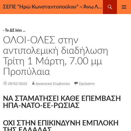
Μετάβαση
Αναζήτηση
ΣΕΠΕ "Ηρώ Κωνσταντοπούλου" ~ Άνω Λιόσια, Ζεφύρι, Φυλή
σε
ΚΎΡΙΟ
περιεχόμενο
ΜΕΝΟΎ
- Το ΔΣ λέει ...
ΟΛΟΙ-ΟΛΕΣ στην
αντιπολεμική διαδήλωση
Τρίτη 1 Mάρτη, 7.00 μμ
Προπύλαια
28/02/2022
Διοικητικό Συμβούλιο
Σχολιάστε
ΝΑ ΣΤΑΜΑΤΗΣΕΙ ΚΑΘΕ ΕΠΕΜΒΑΣΗ
ΗΠΑ-ΝΑΤΟ-ΕΕ-ΡΩΣΙΑΣ
ΟΧΙ ΣΤΗΝ ΕΠΙΚΙΝΔΥΝΗ ΕΜΠΛΟΚΗ
ΤΗΣ ΕΛΛΑΔΑΣ