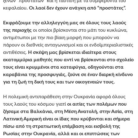
ξένων “προστατών” και η ταύτιση με τα συμφέροντα του
κεφαλαίου
. Οι λαοί δεν έχουν ανάγκη από “προστάτες”.
Εκφράζουμε την αλληλεγγύη μας σε όλους τους λαούς
της περιοχής
οι οποίοι βρίσκονται στο μάτι του κυκλώνα,
αντιμέτωποι με την πιο βίαιη μορφή που μπορούν να
πάρουν οι διεθνείς ανταγωνισμοί και οι ενδοϊμπεριαλιστικές
αντιθέσεις.
Η σκέψη μας βρίσκεται ιδιαίτερα στους
εκατομμύρια μαθητές που αντί να βρίσκονται στο σχολείο
τους είναι κρυμμένοι στα καταφύγια, οδηγούνται στα
καραβάνια της προσφυγιάς, ζούνε σε έναν
διαρκή κίνδυνο
για τη ζωή τη δική τους και των οικογενειών τους.
Η πολεμική αντιπαράθεση στην Ουκρανία αφορά όλους
τους λαούς του κόσμου γιατί
οι αιτίες των πολέμων που
ζήσαμε στα Βαλκάνια, στη Μέση Ανατολή, στην Ασία, στη
Λατινική Αμερική είναι οι ίδιες που κρύβονται και σήμερα
πίσω από τη στρατιωτική επέμβαση και εισβολή της
Ρωσίας στην Ουκρανία, αλλά και οι επιπτώσεις των