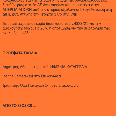
Κολιοπούλου για την πειθαρχική δίωξη της συναδέλφισσας μας
διευθύντριας στο 2ο ΔΣ Άνω Λιοσίων που συμμετέχει στην
ΑΠΕΡΓΙΑ-ΑΠΟΧΗ από την ατομική αξιολόγηση! Συγκέντρωση στη
ΔΙΠΕ Δυτ. Αττικής την Τετάρτη 17/6 στις 9πμ
Δε συμμετέχουμε σε καμία διαδικασία του ν.4823/21 για την
αξιολόγηση! Μέχρι τις 25/6 η αποτίμηση για την αξιολόγηση της
σχολικής μονάδας
ΠΡΌΣΦΑΤΑ ΣΧΌΛΙΑ
Δημητρης Αθυμαριτης
στο
ΨΗΦΙΣΜΑ-ΚΑΤΑΓΓΕΛΙΑ
Ioanna Somarakaki
στο
Επικοινωνία
Τριανταφυλλιά Παναγιωτάκη
στο
Επικοινωνία
ΑΠΌ ΤΟ ESOS.GR …