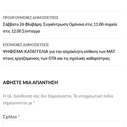
Πλοήγηση
ΠΡΟΗΓΟΎΜΕΝΕΣ ΔΗΜΟΣΙΕΎΣΕΙΣ
άρθρων
Σάββατο 26 Φλεβάρη: Συγκέντρωση Ομόνοια στις 11.00-πορεία
στις 12.00 Σύνταγμα
ΕΠΌΜΕΝΕΣ ΔΗΜΟΣΙΕΎΣΕΙΣ
ΨΗΦΙΣΜΑ-ΚΑΤΑΓΓΕΛΙΑ για την απρόκλητη επίθεση των ΜΑΤ
στους εργαζόμενους των ΟΤΑ και τις σχολικές καθαρίστριες
ΑΦΉΣΤΕ ΜΙΑ ΑΠΆΝΤΗΣΗ
Η ηλ. διεύθυνση σας δεν δημοσιεύεται.
Τα υποχρεωτικά πεδία
σημειώνονται με
*
Σχόλιο
*