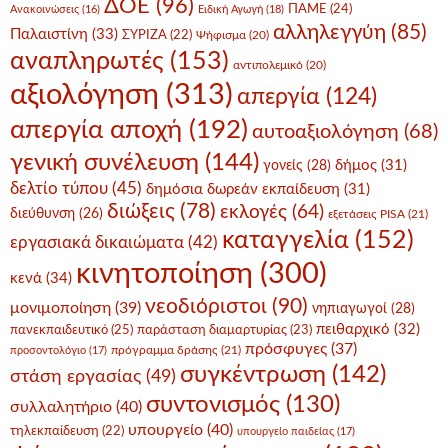
ΔΟΕ
(96)
ΠΑΜΕ
(24)
Ανακοινώσεις
(16)
Ειδική Αγωγή
(18)
αλληλεγγύη
(85)
Παλαιστίνη
(33)
ΣΥΡΙΖΑ
(22)
Ψήφισμα
(20)
αναπληρωτές
(153)
αντιπολεμικό
(20)
αξιολόγηση
(313)
απεργία
(124)
απεργία αποχή
(192)
αυτοαξιολόγηση
(68)
γενική συνέλευση
(144)
δήμος
(31)
γονείς
(28)
δελτίο τύπου
(45)
δημόσια δωρεάν εκπαίδευση
(31)
διώξεις
(78)
εκλογές
(64)
διεύθυνση
(26)
εξετάσεις PISA
(21)
καταγγελία
(152)
εργασιακά δικαιώματα
(42)
κινητοποίηση
(300)
κενά
(34)
νεοδιόριστοι
(90)
μονιμοποίηση
(39)
νηπιαγωγοί
(28)
πειθαρχικό
(32)
πανεκπαιδευτικό
(25)
παράσταση διαμαρτυρίας
(23)
πρόσφυγες
(37)
πρόγραμμα δράσης
(21)
προσοντολόγιο
(17)
συγκέντρωση
(142)
στάση εργασίας
(49)
συντονισμός
(130)
συλλαλητήριο
(40)
υπουργείο
(40)
τηλεκπαίδευση
(22)
υπουργείο παιδείας
(17)